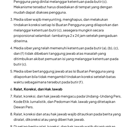
Pengguna yang dinilai melanggar ketentuan pada butir (c).
Mekanisme tersebut harus disediakan di tempat yang dengan
mudah dapat diakses pengguna.
Media siber wajib menyunting, menghapus, dan melakukan
tindakan koreksi setiap Isi Buatan Pengguna yang dilaporkan dan
melanggar ketentuan butir (c), sesegera mungkin secara
proporsional selambat-lambatnya 2 x 24 jam setelah pengaduan
diterima.
Media siber yang telah memenuhi ketentuan pada butir (a), (b), (c),
dan (f) tidak dibebani tanggung jawab atas masalah yang
ditimbulkan akibat pemuatan isi yang melanggar ketentuan pada
butir (c).
Media siber bertanggung jawab atas Isi Buatan Pengguna yang
dilaporkan bila tidak mengambil tindakan koreksi setelah batas
waktu sebagaimana tersebut pada butir (f).
Ralat, Koreksi, dan Hak Jawab
Ralat, koreksi, dan hak jawab mengacu pada Undang-Undang Pers,
Kode Etik Jurnalistik, dan Pedoman Hak Jawab yang ditetapkan
Dewan Pers.
Ralat, koreksi dan atau hak jawab wajib ditautkan pada berita yang
diralat, dikoreksi atau yang diberi hak jawab.
Di setiap berita ralat, koreksi, dan hak jawab wajib dicantumkan