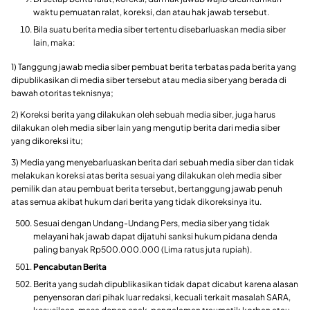
waktu pemuatan ralat, koreksi, dan atau hak jawab tersebut.
Bila suatu berita media siber tertentu disebarluaskan media siber
lain, maka:
1) Tanggung jawab media siber pembuat berita terbatas pada berita yang
dipublikasikan di media siber tersebut atau media siber yang berada di
bawah otoritas teknisnya;
2) Koreksi berita yang dilakukan oleh sebuah media siber, juga harus
dilakukan oleh media siber lain yang mengutip berita dari media siber
yang dikoreksi itu;
3) Media yang menyebarluaskan berita dari sebuah media siber dan tidak
melakukan koreksi atas berita sesuai yang dilakukan oleh media siber
pemilik dan atau pembuat berita tersebut, bertanggung jawab penuh
atas semua akibat hukum dari berita yang tidak dikoreksinya itu.
Sesuai dengan Undang-Undang Pers, media siber yang tidak
melayani hak jawab dapat dijatuhi sanksi hukum pidana denda
paling banyak Rp500.000.000 (Lima ratus juta rupiah).
Pencabutan Berita
Berita yang sudah dipublikasikan tidak dapat dicabut karena alasan
penyensoran dari pihak luar redaksi, kecuali terkait masalah SARA,