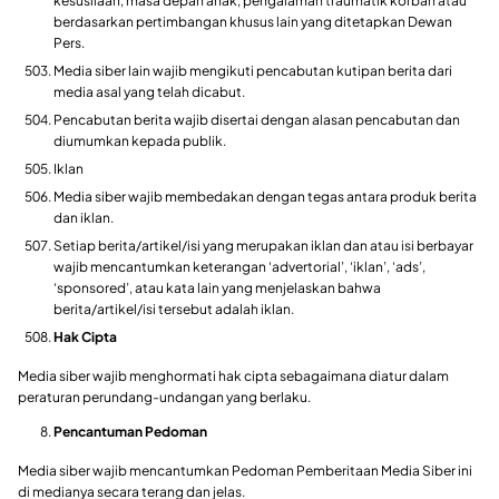
kesusilaan, masa depan anak, pengalaman traumatik korban atau
berdasarkan pertimbangan khusus lain yang ditetapkan Dewan
Pers.
Media siber lain wajib mengikuti pencabutan kutipan berita dari
media asal yang telah dicabut.
Pencabutan berita wajib disertai dengan alasan pencabutan dan
diumumkan kepada publik.
Iklan
Media siber wajib membedakan dengan tegas antara produk berita
dan iklan.
Setiap berita/artikel/isi yang merupakan iklan dan atau isi berbayar
wajib mencantumkan keterangan ‘advertorial’, ‘iklan’, ‘ads’,
‘sponsored’, atau kata lain yang menjelaskan bahwa
berita/artikel/isi tersebut adalah iklan.
Hak Cipta
Media siber wajib menghormati hak cipta sebagaimana diatur dalam
peraturan perundang-undangan yang berlaku.
Pencantuman Pedoman
Media siber wajib mencantumkan Pedoman Pemberitaan Media Siber ini
di medianya secara terang dan jelas.