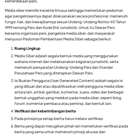
kemerdekaan pers.
Media siber memiliki karakter khusus sehingga memerlukan pedoman
agar pengelolaannya dapat dilaksanakan secara profesional, memenuhi
fungsi, hak, dan kewajibannya sesuai Undang-Undang Nomor 40 Tahun
1999 tentang Pers dan Kode Etik Jurnalistik. Untuk itu Dewan Pers
bersama organisasi pers, pengelola media siber, dan masyarakat
menyusun Pedoman Pemberitaan Media Siber sebagai berikut:
Ruang Lingkup
Media Siber adalah segala bentuk media yang menggunakan
wahana internet dan melaksanakan kegiatan jurnalistik, serta
memenuhi persyaratan Undang-Undang Pers dan Standar
Perusahaan Pers yang ditetapkan Dewan Pers.
Isi Buatan Pengguna (User Generated Content) adalah segala isi
yang dibuat dan atau dipublikasikan oleh pengguna media siber,
antara lain, artikel, gambar, komentar, suara, video dan berbagai
bentuk unggahan yang melekat pada media siber, seperti blog,
forum, komentar pembaca atau pemirsa, dan bentuk lain.
Verifikasi dan keberimbangan berita
Pada prinsipnya setiap berita harus melalui verifikasi.
Berita yang dapat merugikan pihak lain memerlukan verifikasi pada
berita yang sama untuk memenuhi prinsip akurasi dan