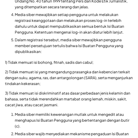
Undang No. 40 tahun 1999 tentang Pers dan Kode Etik Jurnalistik,
yang ditempatkan secara terang dan jelas.
Media siber mewajibkan setiap pengguna untuk melakukan
registrasi keanggotaan dan melakukan proses log-in terlebih
dahulu untuk dapat mempublikasikan semua bentuk Isi Buatan
Pengguna. Ketentuan mengenai log-in akan diatur lebih lanjut.
Dalam registrasi tersebut, media siber mewajibkan pengguna
memberi persetujuan tertulis bahwa Isi Buatan Pengguna yang
dipublikasikan:
1) Tidak memuat isi bohong, fitnah, sadis dan cabul;
2) Tidak memuat isi yang mengandung prasangka dan kebencian terkait
dengan suku, agama, ras, dan antargolongan (SARA), serta menganjurkan
tindakan kekerasan;
3) Tidak memuat isi diskriminatif atas dasar perbedaan jenis kelamin dan
bahasa, serta tidak merendahkan martabat orang lemah, miskin, sakit,
cacat jiwa, atau cacat jasmani.
Media siber memiliki kewenangan mutlak untuk mengedit atau
menghapus Isi Buatan Pengguna yang bertentangan dengan butir
(c).
Media siber wajib menyediakan mekanisme pengaduan Isi Buatan