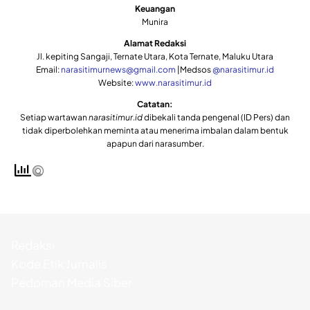
Keuangan
Munira
Alamat Redaksi
Jl. kepiting Sangaji, Ternate Utara, Kota Ternate, Maluku Utara
Email:
narasitimurnews@gmail.com
|Medsos
@narasitimur.id
Website:
www.narasitimur.id
Catatan:
Setiap wartawan
narasitimur.id
dibekali tanda pengenal (ID Pers) dan
tidak diperbolehkan meminta atau menerima imbalan dalam bentuk
apapun dari narasumber.
Redaksi
Kode Etik Jurnalis
Pedoman Media Siber