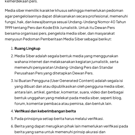
kemerdekaan pers.
Media siber memiliki karakter khusus sehingga memerlukan pedoman
agar pengelolaannya dapat dilaksanakan secara profesional, memenuhi
fungsi, hak, dan kewajibannya sesuai Undang-Undang Nomor 40 Tahun
1999 tentang Pers dan Kode Etik Jurnalistik. Untuk itu Dewan Pers
bersama organisasi pers, pengelola media siber, dan masyarakat
menyusun Pedoman Pemberitaan Media Siber sebagai berikut:
Ruang Lingkup
Media Siber adalah segala bentuk media yang menggunakan
wahana internet dan melaksanakan kegiatan jurnalistik, serta
memenuhi persyaratan Undang-Undang Pers dan Standar
Perusahaan Pers yang ditetapkan Dewan Pers.
Isi Buatan Pengguna (User Generated Content) adalah segala isi
yang dibuat dan atau dipublikasikan oleh pengguna media siber,
antara lain, artikel, gambar, komentar, suara, video dan berbagai
bentuk unggahan yang melekat pada media siber, seperti blog,
forum, komentar pembaca atau pemirsa, dan bentuk lain.
Verifikasi dan keberimbangan berita
Pada prinsipnya setiap berita harus melalui verifikasi.
Berita yang dapat merugikan pihak lain memerlukan verifikasi pada
berita yang sama untuk memenuhi prinsip akurasi dan