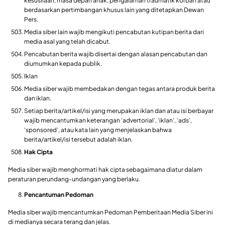
kesusilaan, masa depan anak, pengalaman traumatik korban atau
berdasarkan pertimbangan khusus lain yang ditetapkan Dewan
Pers.
Media siber lain wajib mengikuti pencabutan kutipan berita dari
media asal yang telah dicabut.
Pencabutan berita wajib disertai dengan alasan pencabutan dan
diumumkan kepada publik.
Iklan
Media siber wajib membedakan dengan tegas antara produk berita
dan iklan.
Setiap berita/artikel/isi yang merupakan iklan dan atau isi berbayar
wajib mencantumkan keterangan ‘advertorial’, ‘iklan’, ‘ads’,
‘sponsored’, atau kata lain yang menjelaskan bahwa
berita/artikel/isi tersebut adalah iklan.
Hak Cipta
Media siber wajib menghormati hak cipta sebagaimana diatur dalam
peraturan perundang-undangan yang berlaku.
Pencantuman Pedoman
Media siber wajib mencantumkan Pedoman Pemberitaan Media Siber ini
di medianya secara terang dan jelas.