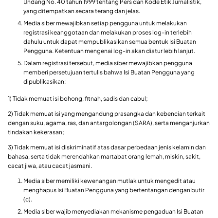
Undang No. 40 tahun 1999 tentang Pers dan Kode Etik Jurnalistik,
yang ditempatkan secara terang dan jelas.
Media siber mewajibkan setiap pengguna untuk melakukan
registrasi keanggotaan dan melakukan proses log-in terlebih
dahulu untuk dapat mempublikasikan semua bentuk Isi Buatan
Pengguna. Ketentuan mengenai log-in akan diatur lebih lanjut.
Dalam registrasi tersebut, media siber mewajibkan pengguna
memberi persetujuan tertulis bahwa Isi Buatan Pengguna yang
dipublikasikan:
1) Tidak memuat isi bohong, fitnah, sadis dan cabul;
2) Tidak memuat isi yang mengandung prasangka dan kebencian terkait
dengan suku, agama, ras, dan antargolongan (SARA), serta menganjurkan
tindakan kekerasan;
3) Tidak memuat isi diskriminatif atas dasar perbedaan jenis kelamin dan
bahasa, serta tidak merendahkan martabat orang lemah, miskin, sakit,
cacat jiwa, atau cacat jasmani.
Media siber memiliki kewenangan mutlak untuk mengedit atau
menghapus Isi Buatan Pengguna yang bertentangan dengan butir
(c).
Media siber wajib menyediakan mekanisme pengaduan Isi Buatan