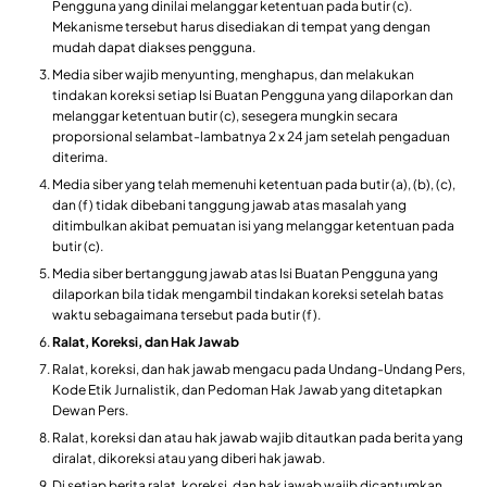
Pengguna yang dinilai melanggar ketentuan pada butir (c).
Mekanisme tersebut harus disediakan di tempat yang dengan
mudah dapat diakses pengguna.
Media siber wajib menyunting, menghapus, dan melakukan
tindakan koreksi setiap Isi Buatan Pengguna yang dilaporkan dan
melanggar ketentuan butir (c), sesegera mungkin secara
proporsional selambat-lambatnya 2 x 24 jam setelah pengaduan
diterima.
Media siber yang telah memenuhi ketentuan pada butir (a), (b), (c),
dan (f) tidak dibebani tanggung jawab atas masalah yang
ditimbulkan akibat pemuatan isi yang melanggar ketentuan pada
butir (c).
Media siber bertanggung jawab atas Isi Buatan Pengguna yang
dilaporkan bila tidak mengambil tindakan koreksi setelah batas
waktu sebagaimana tersebut pada butir (f).
Ralat, Koreksi, dan Hak Jawab
Ralat, koreksi, dan hak jawab mengacu pada Undang-Undang Pers,
Kode Etik Jurnalistik, dan Pedoman Hak Jawab yang ditetapkan
Dewan Pers.
Ralat, koreksi dan atau hak jawab wajib ditautkan pada berita yang
diralat, dikoreksi atau yang diberi hak jawab.
Di setiap berita ralat, koreksi, dan hak jawab wajib dicantumkan