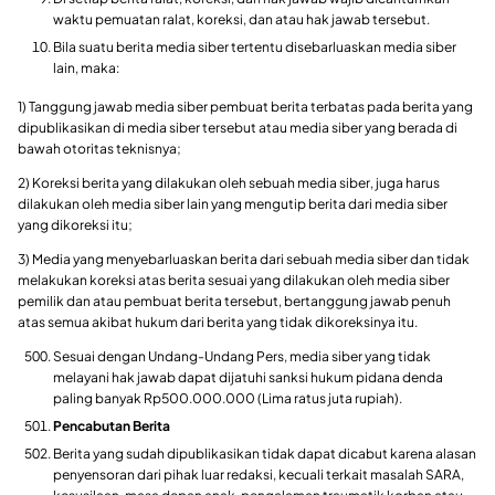
waktu pemuatan ralat, koreksi, dan atau hak jawab tersebut.
Bila suatu berita media siber tertentu disebarluaskan media siber
lain, maka:
1) Tanggung jawab media siber pembuat berita terbatas pada berita yang
dipublikasikan di media siber tersebut atau media siber yang berada di
bawah otoritas teknisnya;
2) Koreksi berita yang dilakukan oleh sebuah media siber, juga harus
dilakukan oleh media siber lain yang mengutip berita dari media siber
yang dikoreksi itu;
3) Media yang menyebarluaskan berita dari sebuah media siber dan tidak
melakukan koreksi atas berita sesuai yang dilakukan oleh media siber
pemilik dan atau pembuat berita tersebut, bertanggung jawab penuh
atas semua akibat hukum dari berita yang tidak dikoreksinya itu.
Sesuai dengan Undang-Undang Pers, media siber yang tidak
melayani hak jawab dapat dijatuhi sanksi hukum pidana denda
paling banyak Rp500.000.000 (Lima ratus juta rupiah).
Pencabutan Berita
Berita yang sudah dipublikasikan tidak dapat dicabut karena alasan
penyensoran dari pihak luar redaksi, kecuali terkait masalah SARA,