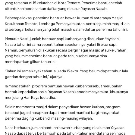
yang tersebar di 15 kelurahan di Kota Ternate. Penerima bantuan telah
ditentukan berdasarkan daftar yang disusun Yayasan Nasab.
Beberapa lokasi penerima bantuan hewan kurban di antaranya Masjid
Kesultanan Ternate, Lembaga Pemasyarakatan, serta sejumlah masjid lain
di berbagai kelurahan yang telah masuk dalam daftar penerima tahun ini.
Menurut Nasri, jumlah bantuan sapi kurban yang disalurkan Yayasan
Nasab tahun ini sama seperti tahun sebelumnya, yakni 15 ekor sapi.
Namun, penyaluran dilakukan secara bergilir agar masjid atau kelurahan
yang belum menerima bantuan pada tahun sebelumnya bisa
mendapatkan giliran tahun ini.
“Tahun ini sama kayak tahun lalu ada 15 ekor. Yang belum dapat tahun lalu
gantian dengan tahun ini,” ujarnya.
Ia mengatakan, program bantuan hewan kurban tersebut merupakan
bentuk kepedulian sosial Yayasan Nasab kepada masyarakat, khususnya
menjelang Hari Raya Iduladha.
Selain membantu masjid dalam penyediaan hewan kurban, program
tersebut juga diharapkan dapat memberi manfaat bagi masyarakat
penerima daging kurban di masing-masing wilayah.
Nasri berharap, jumlah bantuan hewan kurban yang disalurkan Yayasan
Nasab dapat terus bertambah pada tahun-tahun mendatang sehingga