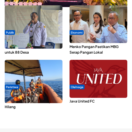
Publik
Ekonomi
ABDESI Morotai Apresiasi
SPPG di Maluku Utara Dipercepat,
Penyaluran ADD Rp3,13 Miliar
Menko Pangan Pastikan MBG
untuk 88 Desa
Serap Pangan Lokal
Peristiwa
Olahraga
Dua Longboat Bertabrakan di
Dari Malut United Berubah Jadi
Perairan Taliabu, Satu Nelayan
Java United FC
Hilang