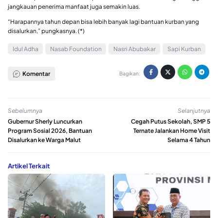
jangkauan penerima manfaat juga semakin luas.
“Harapannya tahun depan bisa lebih banyak lagi bantuan kurban yang
disalurkan,” pungkasnya. (*)
Idul Adha
Nasab Foundation
Nasri Abubakar
Sapi Kurban
Komentar
Bagikan:
Sebelumnya
Selanjutnya
Gubernur Sherly Luncurkan
Cegah Putus Sekolah, SMP 5
Program Sosial 2026, Bantuan
Ternate Jalankan Home Visit
Disalurkan ke Warga Malut
Selama 4 Tahun
Artikel Terkait