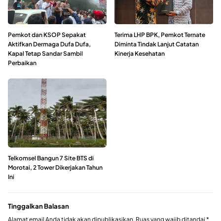
Pemkot dan KSOP Sepakat
Terima LHP BPK, Pemkot Ternate
Aktifkan Dermaga Dufa Dufa,
Diminta Tindak Lanjut Catatan
Kapal Tetap Sandar Sambil
Kinerja Kesehatan
Perbaikan
Telkomsel Bangun 7 Site BTS di
Morotai, 2 Tower Dikerjakan Tahun
Ini
Tinggalkan Balasan
Alamat email Anda tidak akan dipublikasikan.
Ruas yang wajib ditandai
*