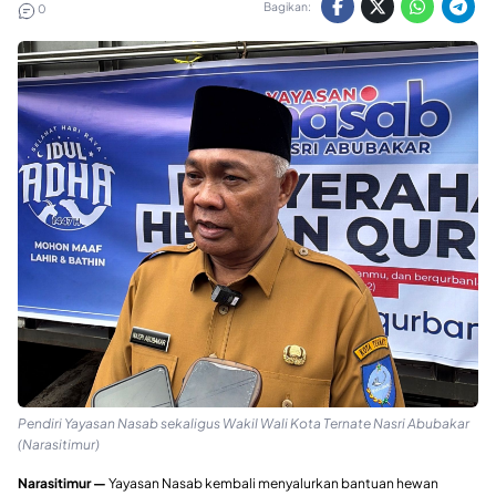
Bagikan:
0
Pendiri Yayasan Nasab sekaligus Wakil Wali Kota Ternate Nasri Abubakar
(Narasitimur)
Narasitimur —
Yayasan Nasab kembali menyalurkan bantuan hewan