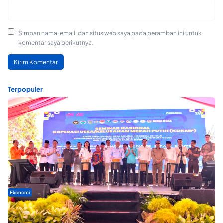
Simpan nama, email, dan situs web saya pada peramban ini untuk
komentar saya berikutnya.
Terpopuler
Ekonomi
Seminar di Ternate, Mendes Perkuat Sinergi Percepatan
Kopdes Merah Putih