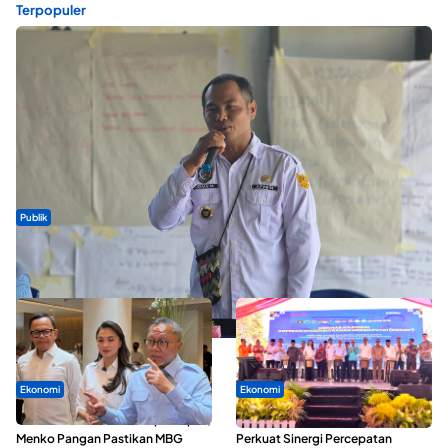
Terpopuler
Publik
ABDESI Morotai Apresiasi Penyaluran ADD Rp3,13 Miliar untuk
88 Desa
Ekonomi
Ekonomi
SPPG di Maluku Utara Dipercepat,
Seminar di Ternate, Mendes
Menko Pangan Pastikan MBG
Perkuat Sinergi Percepatan