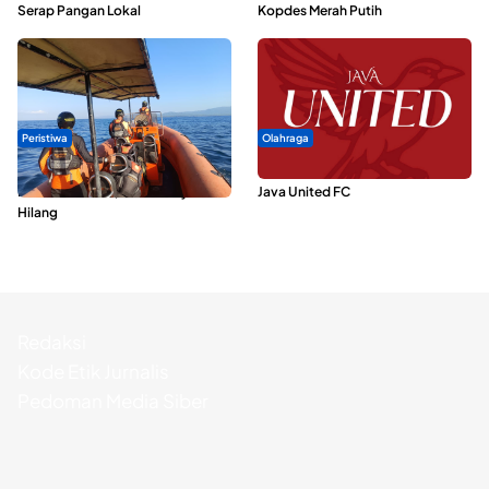
Serap Pangan Lokal
Kopdes Merah Putih
Peristiwa
Olahraga
Dua Longboat Bertabrakan di
Dari Malut United Berubah Jadi
Perairan Taliabu, Satu Nelayan
Java United FC
Hilang
Redaksi
Kode Etik Jurnalis
Pedoman Media Siber