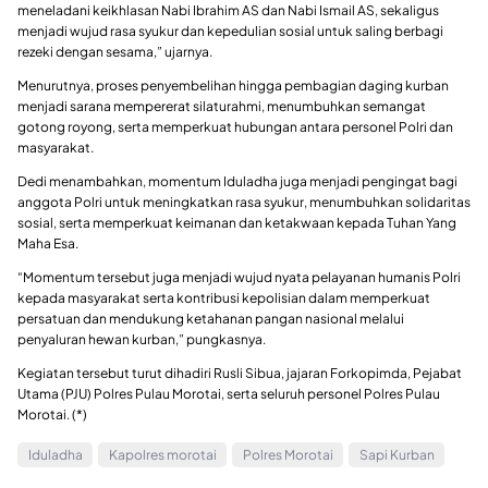
meneladani keikhlasan Nabi Ibrahim AS dan Nabi Ismail AS, sekaligus
menjadi wujud rasa syukur dan kepedulian sosial untuk saling berbagi
rezeki dengan sesama,” ujarnya.
Menurutnya, proses penyembelihan hingga pembagian daging kurban
menjadi sarana mempererat silaturahmi, menumbuhkan semangat
gotong royong, serta memperkuat hubungan antara personel Polri dan
masyarakat.
Dedi menambahkan, momentum Iduladha juga menjadi pengingat bagi
anggota Polri untuk meningkatkan rasa syukur, menumbuhkan solidaritas
sosial, serta memperkuat keimanan dan ketakwaan kepada Tuhan Yang
Maha Esa.
“Momentum tersebut juga menjadi wujud nyata pelayanan humanis Polri
kepada masyarakat serta kontribusi kepolisian dalam memperkuat
persatuan dan mendukung ketahanan pangan nasional melalui
penyaluran hewan kurban,” pungkasnya.
Kegiatan tersebut turut dihadiri Rusli Sibua, jajaran Forkopimda, Pejabat
Utama (PJU) Polres Pulau Morotai, serta seluruh personel Polres Pulau
Morotai. (*)
Iduladha
Kapolres morotai
Polres Morotai
Sapi Kurban