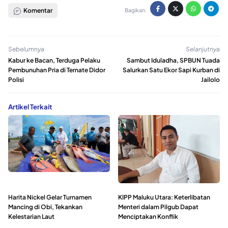
Komentar
Bagikan:
Sebelumnya
Selanjutnya
Kabur ke Bacan, Terduga Pelaku
Sambut Iduladha, SPBUN Tuada
Pembunuhan Pria di Ternate Didor
Salurkan Satu Ekor Sapi Kurban di
Polisi
Jailolo
Artikel Terkait
Harita Nickel Gelar Turnamen
KIPP Maluku Utara: Keterlibatan
Mancing di Obi, Tekankan
Menteri dalam Pilgub Dapat
Kelestarian Laut
Menciptakan Konflik