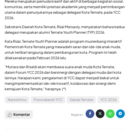
Mereka merupakan pemuda kreatif dan aktif di berbagai kegiatan sosial,
komunitas, serta memiliki prestasi akademik yang menjadi pertimbangan
utama dalam penunjukannya sebagai delegasi Kota Ternate, pada YCC
2026.
Sekretaris Daerah Kota Ternate, Rizal Marsaoly, menyatakan bahwa kedua
delegasi merupakan alumni Ternate Youth Planner (TYP) 2026.
Kata Rizal, Ternate Youth Planner adalah program musrenbang interaktif
Pemerintah Kota Ternate yang mewadahi saran dan ide-ide anak muda,
untuk terlibat langsung dalam pembangunan kota. Program ini telah
dilaksanakan pada Februari 2026 lalu.
“Mutiara dan Risaldi akan membawa suara anak muda Kota Ternate,
dalam Forum YCC 2026 dan bersinergi dengan delegasi muda dari kota
lainnya. Harapan kami, pengalaman di YCC dapat menjadi bekal untuk
mengimplementasikan ide-ide inovatif, kolaborasi dan sinergi demi
kemajuan Kota Ternate,” harapnya. (*)
Narasitimur
Putra daerah YCC
Sekda Ternate
YCC 2026
Komentar
Bagikan: