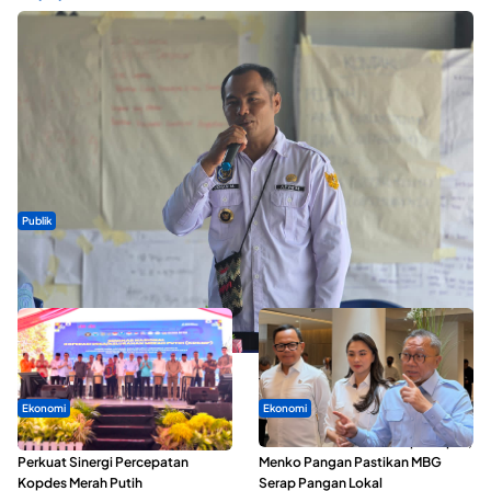
Publik
ABDESI Morotai Apresiasi Penyaluran ADD Rp3,13 Miliar untuk
88 Desa
Ekonomi
Ekonomi
Seminar di Ternate, Mendes
SPPG di Maluku Utara Dipercepat,
Perkuat Sinergi Percepatan
Menko Pangan Pastikan MBG
Kopdes Merah Putih
Serap Pangan Lokal