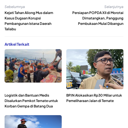
Sebelumnya
Selanjutnya
Kejati Tahan Aliong Mus dalam
Persiapan POPDA XII di Morotai
Kasus Dugaan Korupsi
Dimatangkan, Panggung
Pembangunan Istana Daerah
Pembukaan Mulai Dibangun
Taliabu
Artikel Terkait
Logistik dan Bantuan Medis
BPJN Alokasikan Rp30 Miliar untuk
Disalurkan Pemkot Ternate untuk
Pemeliharaan Jalan di Ternate
Korban Gempa di Batang Dua