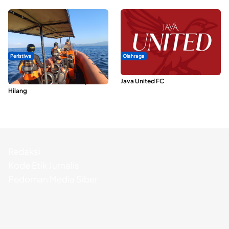
Peristiwa
Olahraga
Dua Longboat Bertabrakan di
Dari Malut United Berubah Jadi
Perairan Taliabu, Satu Nelayan
Java United FC
Hilang
Redaksi
Kode Etik Jurnalis
Pedoman Media Siber