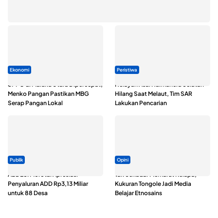
Seminar di Ternate, Mendes Perkuat Sinergi Percepatan
Kopdes Merah Putih
Ekonomi
Peristiwa
SPPG di Maluku Utara Dipercepat,
Nelayan Asal Halmahera Selatan
Menko Pangan Pastikan MBG
Hilang Saat Melaut, Tim SAR
Serap Pangan Lokal
Lakukan Pencarian
Publik
Opini
ABDESI Morotai Apresiasi
Tak Sekadar Memarut Kelapa,
Penyaluran ADD Rp3,13 Miliar
Kukuran Tongole Jadi Media
untuk 88 Desa
Belajar Etnosains