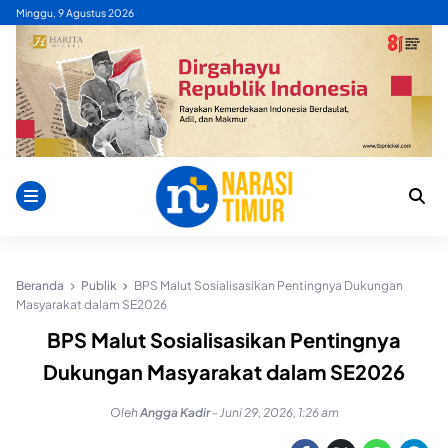
Skip
Minggu, 9 Agustus 2026
to
content
Beranda
Publik
BPS Malut Sosialisasikan Pentingnya Dukungan
Masyarakat dalam SE2026
BPS Malut Sosialisasikan Pentingnya
Dukungan Masyarakat dalam SE2026
Oleh
Angga Kadir
-
Juni 29, 2026, 1:26 am