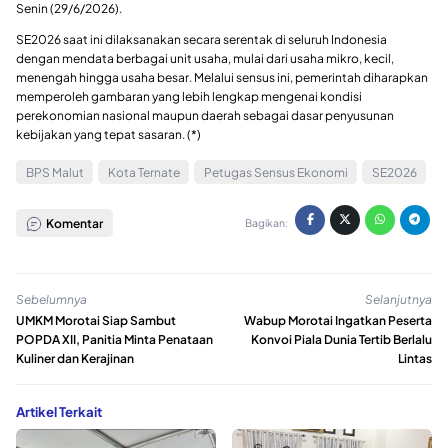
Senin (29/6/2026).
SE2026 saat ini dilaksanakan secara serentak di seluruh Indonesia
dengan mendata berbagai unit usaha, mulai dari usaha mikro, kecil,
menengah hingga usaha besar. Melalui sensus ini, pemerintah diharapkan
memperoleh gambaran yang lebih lengkap mengenai kondisi
perekonomian nasional maupun daerah sebagai dasar penyusunan
kebijakan yang tepat sasaran. (*)
BPS Malut
Kota Ternate
Petugas Sensus Ekonomi
SE2026
Komentar
Bagikan:
Sebelumnya
Selanjutnya
UMKM Morotai Siap Sambut
Wabup Morotai Ingatkan Peserta
POPDA XII, Panitia Minta Penataan
Konvoi Piala Dunia Tertib Berlalu
Kuliner dan Kerajinan
Lintas
Artikel Terkait