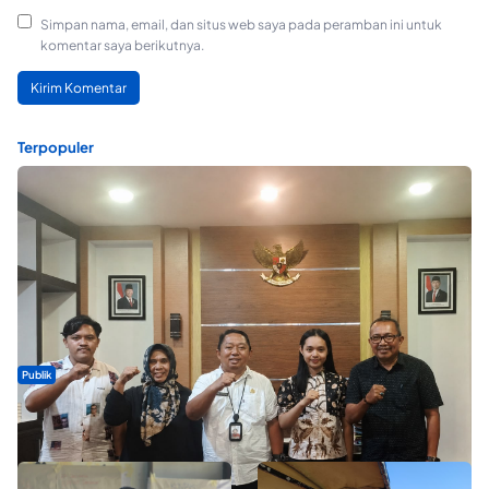
Simpan nama, email, dan situs web saya pada peramban ini untuk
komentar saya berikutnya.
Terpopuler
Publik
Dua Talenta Muda Ternate Wakili Maluku Utara di Gita Bahana
Nusantara 2026