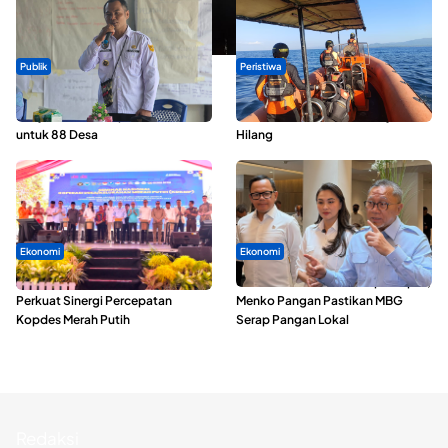
Publik
Peristiwa
ABDESI Morotai Apresiasi
Dua Longboat Bertabrakan di
Penyaluran ADD Rp3,13 Miliar
Perairan Taliabu, Satu Nelayan
untuk 88 Desa
Hilang
Ekonomi
Ekonomi
Seminar di Ternate, Mendes
SPPG di Maluku Utara Dipercepat,
Perkuat Sinergi Percepatan
Menko Pangan Pastikan MBG
Kopdes Merah Putih
Serap Pangan Lokal
Redaksi