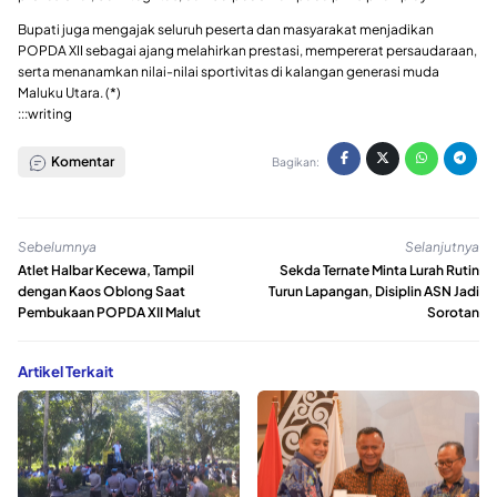
Bupati juga mengajak seluruh peserta dan masyarakat menjadikan
POPDA XII sebagai ajang melahirkan prestasi, mempererat persaudaraan,
serta menanamkan nilai-nilai sportivitas di kalangan generasi muda
Maluku Utara. (*)
:::writing
Komentar
Bagikan:
Sebelumnya
Selanjutnya
Atlet Halbar Kecewa, Tampil
Sekda Ternate Minta Lurah Rutin
dengan Kaos Oblong Saat
Turun Lapangan, Disiplin ASN Jadi
Pembukaan POPDA XII Malut
Sorotan
Artikel Terkait