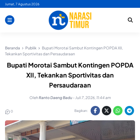
Skip
Jumat, 7 Agustus 2026
to
content
Beranda
Publik
Bupati Morotai Sambut Kontingen POPDA XII,
Tekankan Sportivitas dan Persaudaraan
Bupati Morotai Sambut Kontingen POPDA
XII, Tekankan Sportivitas dan
Persaudaraan
Oleh
Ranto Daeng Badu
-
Juli 7, 2026, 11:44 am
Bagikan:
0