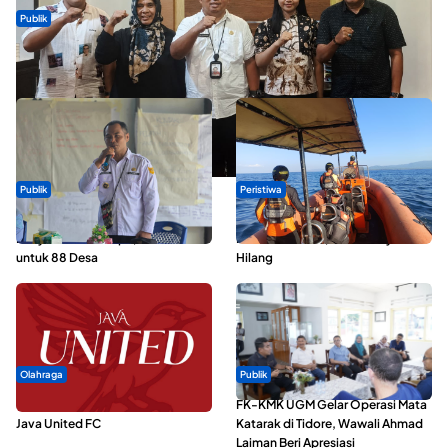
Publik
Dua Talenta Muda Ternate Wakili Maluku Utara di Gita Bahana
Nusantara 2026
Publik
Peristiwa
ABDESI Morotai Apresiasi
Dua Longboat Bertabrakan di
Penyaluran ADD Rp3,13 Miliar
Perairan Taliabu, Satu Nelayan
untuk 88 Desa
Hilang
Olahraga
Publik
Dari Malut United Berubah Jadi
FK-KMK UGM Gelar Operasi Mata
Java United FC
Katarak di Tidore, Wawali Ahmad
Laiman Beri Apresiasi