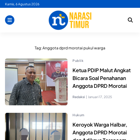
Skip
Kamis, 6 Agustus 2026
to
content
Tag:
Anggota dprd morotai pukul warga
Publik
Ketua PDIP Malut Angkat
Bicara Soal Penahanan
Anggota DPRD Morotai
Redaksi
|
Januari 17, 2025
Hukum
Keroyok Warga Halbar,
Anggota DPRD Morotai