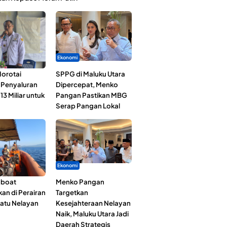
Ekonomi
orotai
SPPG di Maluku Utara
i Penyaluran
Dipercepat, Menko
3 Miliar untuk
Pangan Pastikan MBG
Serap Pangan Lokal
Ekonomi
gboat
Menko Pangan
an di Perairan
Targetkan
Satu Nelayan
Kesejahteraan Nelayan
Naik, Maluku Utara Jadi
Daerah Strategis