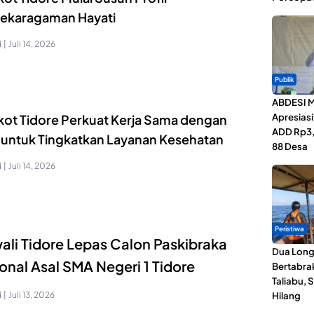
ekaragaman Hayati
i
|
Juli 14, 2026
Publik
ABDESI M
Apresias
ot Tidore Perkuat Kerja Sama dengan
ADD Rp3,1
 untuk Tingkatkan Layanan Kesehatan
88 Desa
i
|
Juli 14, 2026
Peristiwa
li Tidore Lepas Calon Paskibraka
Dua Lon
onal Asal SMA Negeri 1 Tidore
Bertabrak
Taliabu, 
i
|
Juli 13, 2026
Hilang