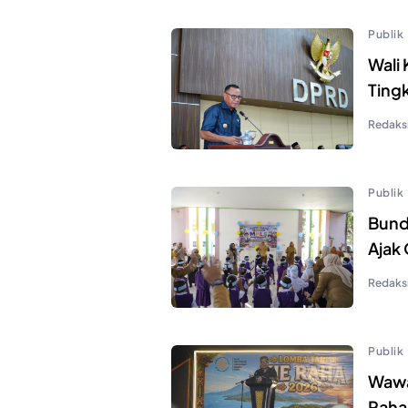
Publik
Wali
Ting
Redaks
Publik
Bund
Ajak
Redaks
Publik
Wawal
Raha