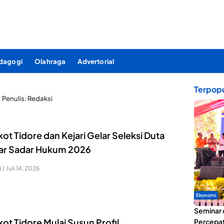
dagogi
Olahraga
Advertorial
Terpopu
Penulis: Redaksi
t Tidore dan Kejari Gelar Seleksi Duta
jar Sadar Hukum 2026
i
|
Juli 14, 2026
Ekonomi
Seminar 
ot Tidore Mulai Susun Profil
Percepat