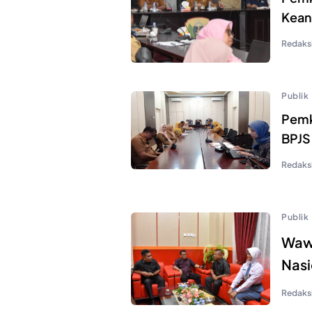
Kean
Redaks
Publik
Pemk
BPJS
Redaks
Publik
Wawa
Nasi
Redaks