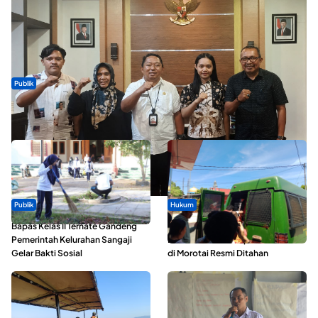
Publik
Dua Talenta Muda Ternate Wakili Maluku Utara di Gita Bahana
Nusantara 2026
Publik
Hukum
Bapas Kelas II Ternate Gandeng
Oknum ASN yang Diduga Lakukan
Pemerintah Kelurahan Sangaji
Pelecehan Terhadap 5 Siswa SMA
Gelar Bakti Sosial
di Morotai Resmi Ditahan