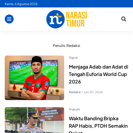
Skip
Kamis, 6 Agustus 2026
to
content
Penulis: Redaksi
Opini
Menjaga Adab dan Adat di
Tengah Euforia World Cup
2026
Redaksi
|
Juni 30, 2026
Hukum
Waktu Banding Bripka
RAP Habis, PTDH Semakin