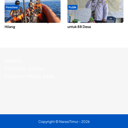
Peristiwa
Publik
Dua Longboat Bertabrakan di
ABDESI Morotai Apresiasi
Perairan Taliabu, Satu Nelayan
Penyaluran ADD Rp3,13 Miliar
Hilang
untuk 88 Desa
Redaksi
Kode Etik Jurnalis
Pedoman Media Siber
Copyright ©
NarasiTimur
- 2026