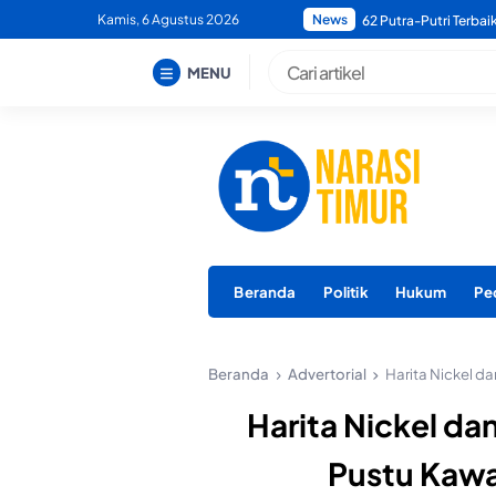
Skip
Kamis, 6 Agustus 2026
News
Bupati Morotai Minta
to
content
MENU
Beranda
Politik
Hukum
Pe
Beranda
Advertorial
Harita Nickel d
Harita Nickel da
Pustu Kawa