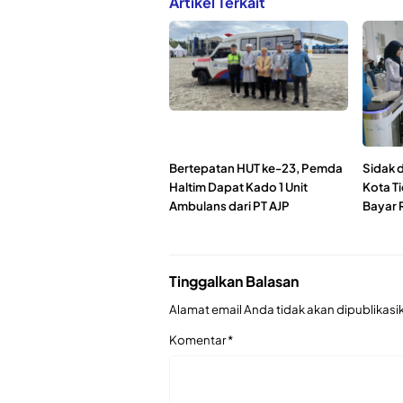
Artikel Terkait
Bertepatan HUT ke-23, Pemda
Sidak 
Haltim Dapat Kado 1 Unit
Kota T
Ambulans dari PT AJP
Bayar R
Tinggalkan Balasan
Alamat email Anda tidak akan dipublikasi
Komentar
*