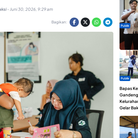
ksi
-
Juni 30, 2026, 9:29 am
Bagikan:
Publik
Dua Talen
Gita Bah
Publik
Bapas Kel
Gandeng
Keluraha
Gelar Bak