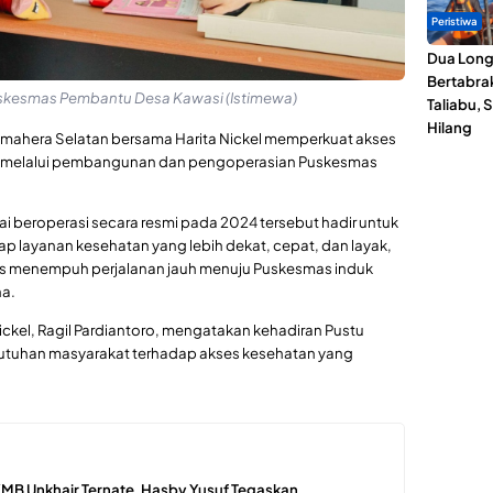
Peristiwa
Dua Lon
Bertabrak
uskesmas Pembantu Desa Kawasi (Istimewa)
Taliabu, 
Hilang
mahera Selatan bersama Harita Nickel memperkuat akses
i melalui pembangunan dan pengoperasian Puskesmas
.
i beroperasi secara resmi pada 2024 tersebut hadir untuk
 layanan kesehatan yang lebih dekat, cepat, dan layak,
rus menempuh perjalanan jauh menuju Puskesmas induk
ha.
ickel, Ragil Pardiantoro, mengatakan kehadiran Pustu
tuhan masyarakat terhadap akses kesehatan yang
KMB Unkhair Ternate, Hasby Yusuf Tegaskan