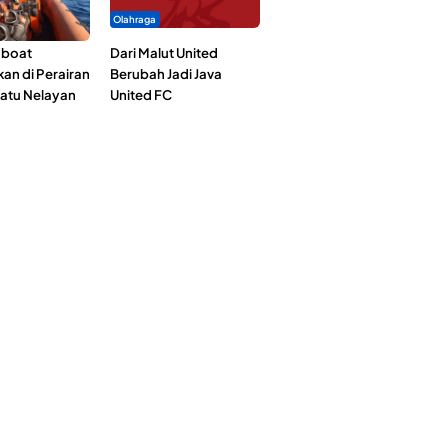
Olahraga
gboat
Dari Malut United
an di Perairan
Berubah Jadi Java
Satu Nelayan
United FC