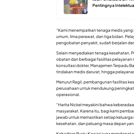
Pentingnya Intelektu
“Kami menempatkan tenaga medis yang se
umum, lima perawat, dan tiga bidan. Pela
pengobatan penyakit, sudah berjalan deng
Selain menyediakan tenaga kesehatan, P
obatan dan berbagai fasilitas pelayanan 
konsultasi dokter, Manajemen Terpadu Bal
tindakan medis darurat, hingga pelayanan
Menurut Ragil, pembangunan fasilitas k
perusahaan untuk mendukung peningkatan 
operasional.
“Harita Nickel meyakini bahwa keberada
masyarakat. Karena itu, bagi kami pemba
jawab untuk memastikan setiap keluarga m
kesehatan, dan peluang masa depan yang 
Kehadiran Pustu Kawasi juga mendapat r