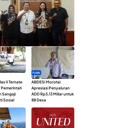
ta Muda Ternate Wakili Maluku Utara di
ana Nusantara 2026
Publik
as II Ternate
ABDESI Morotai
 Pemerintah
Apresiasi Penyaluran
n Sangaji
ADD Rp3,13 Miliar untuk
ti Sosial
88 Desa