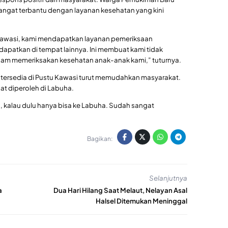
angat terbantu dengan layanan kesehatan yang kini
 Kawasi, kami mendapatkan layanan pemeriksaan
patkan di tempat lainnya. Ini membuat kami tidak
dalam memeriksakan kesehatan anak-anak kami,” tuturnya.
 tersedia di Pustu Kawasi turut memudahkan masyarakat.
t diperoleh di Labuha.
, kalau dulu hanya bisa ke Labuha. Sudah sangat
Bagikan:
Selanjutnya
a
Dua Hari Hilang Saat Melaut, Nelayan Asal
Halsel Ditemukan Meninggal