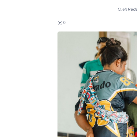
Oleh
Reda
0