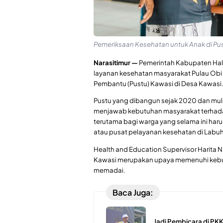
Pemeriksaan Kesehatan untuk Anak di P
Narasitimur —
Pemerintah Kabupaten Hal
layanan kesehatan masyarakat Pulau Ob
Pembantu (Pustu) Kawasi di Desa Kawasi
Pustu yang dibangun sejak 2020 dan mula
menjawab kebutuhan masyarakat terhadap
terutama bagi warga yang selama ini ha
atau pusat pelayanan kesehatan di Labu
Health and Education Supervisor Harita N
Kawasi merupakan upaya memenuhi kebu
memadai.
Baca Juga:
Jadi Pembicara di PK