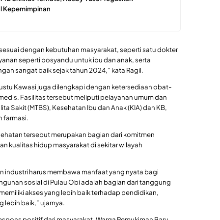
al Kepemimpinan
suai dengan kebutuhan masyarakat, seperti satu dokter
yanan seperti posyandu untuk ibu dan anak, serta
an sangat baik sejak tahun 2024,” kata Ragil.
ustu Kawasi juga dilengkapi dengan ketersediaan obat-
medis. Fasilitas tersebut meliputi pelayanan umum dan
ita Sakit (MTBS), Kesehatan Ibu dan Anak (KIA) dan KB,
 farmasi.
esehatan tersebut merupakan bagian dari komitmen
kualitas hidup masyarakat di sekitar wilayah
an industri harus membawa manfaat yang nyata bagi
ngunan sosial di Pulau Obi adalah bagian dari tanggung
emiliki akses yang lebih baik terhadap pendidikan,
lebih baik,” ujarnya.
espons positif dari masyarakat. Warga Pemukiman Baru