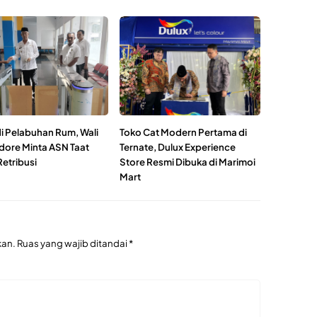
di Pelabuhan Rum, Wali
Toko Cat Modern Pertama di
idore Minta ASN Taat
Ternate, Dulux Experience
etribusi
Store Resmi Dibuka di Marimoi
Mart
kan.
Ruas yang wajib ditandai
*