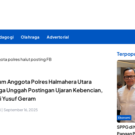
dagogi
Olahraga
Advertorial
Terpopu
ta polres halut posting FB
m Anggota Polres Halmahera Utara
ga Unggah Postingan Ujaran Kebencian,
i Yusuf Geram
i
|
September 16, 2025
Ekonomi
SPPG di 
Pangan P