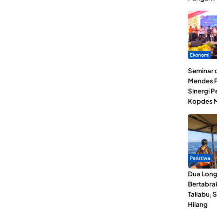
Ekonomi
Seminar d
Mendes P
Sinergi 
Kopdes M
Peristiwa
Dua Lon
Bertabrak
Taliabu, 
Hilang