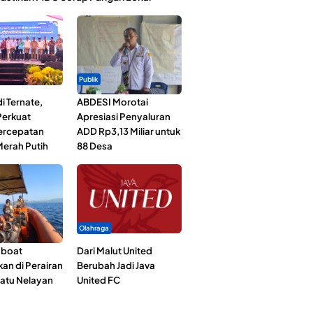
Publik
i Ternate,
ABDESI Morotai
erkuat
Apresiasi Penyaluran
Percepatan
ADD Rp3,13 Miliar untuk
erah Putih
88 Desa
Olahraga
gboat
Dari Malut United
an di Perairan
Berubah Jadi Java
Satu Nelayan
United FC