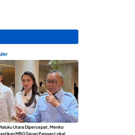
ler
Maluku Utara Dipercepat, Menko
astikan MBG Serap Pangan Lokal