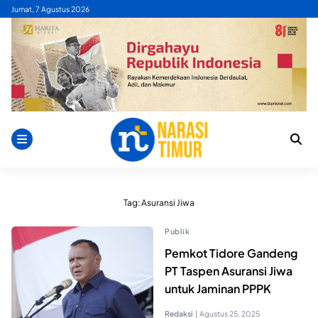
Skip
Jumat, 7 Agustus 2026
to
content
Tag:
Asuransi Jiwa
Publik
Pemkot Tidore Gandeng
PT Taspen Asuransi Jiwa
untuk Jaminan PPPK
Redaksi
|
Agustus 25, 2025