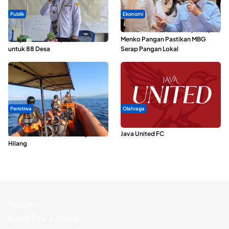
Publik
Ekonomi
ABDESI Morotai Apresiasi
SPPG di Maluku Utara Dipercepat,
Penyaluran ADD Rp3,13 Miliar
Menko Pangan Pastikan MBG
untuk 88 Desa
Serap Pangan Lokal
Peristiwa
Olahraga
Dua Longboat Bertabrakan di
Dari Malut United Berubah Jadi
Perairan Taliabu, Satu Nelayan
Java United FC
Hilang
Redaksi
Kode Etik Jurnalis