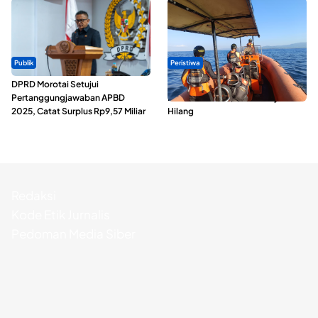
Publik
Peristiwa
DPRD Morotai Setujui
Dua Longboat Bertabrakan di
Pertanggungjawaban APBD
Perairan Taliabu, Satu Nelayan
2025, Catat Surplus Rp9,57 Miliar
Hilang
Redaksi
Kode Etik Jurnalis
Pedoman Media Siber