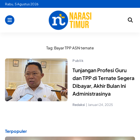
Skip
Rabu, 5 Agustus 2026
to
content
Tag:
Bayar TPP ASN ternate
Publik
Tunjangan Profesi Guru
dan TPP di Ternate Segera
Dibayar, Akhir Bulan Ini
Administrasinya
Redaksi
|
Januari 24, 2025
Terpopuler