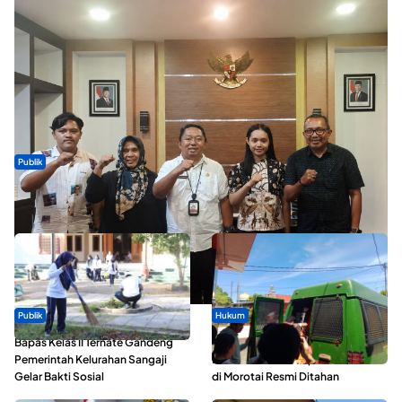
Publik
Dua Talenta Muda Ternate Wakili Maluku Utara di Gita Bahana
Nusantara 2026
Publik
Hukum
Bapas Kelas II Ternate Gandeng
Oknum ASN yang Diduga Lakukan
Pemerintah Kelurahan Sangaji
Pelecehan Terhadap 5 Siswa SMA
Gelar Bakti Sosial
di Morotai Resmi Ditahan