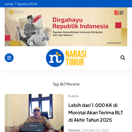
Skip
Jumat, 7 Agustus 2026
to
content
Tag:
BLT Morotai
Publik
Lebih dari 1.000 KK di
Morotai Akan Terima BLT
di Akhir Tahun 2025
Redaksi
|
Oktober 22, 2025