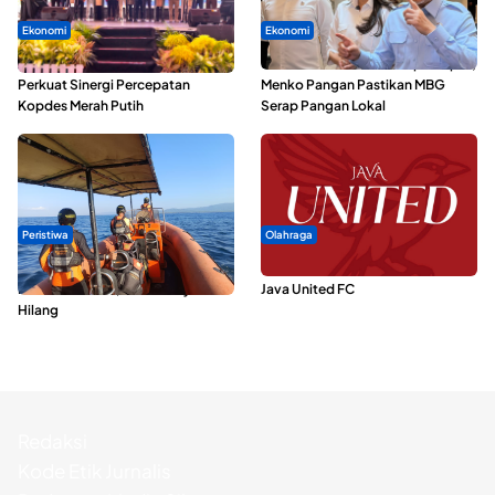
Ekonomi
Ekonomi
Seminar di Ternate, Mendes
SPPG di Maluku Utara Dipercepat,
Perkuat Sinergi Percepatan
Menko Pangan Pastikan MBG
Kopdes Merah Putih
Serap Pangan Lokal
Peristiwa
Olahraga
Dua Longboat Bertabrakan di
Dari Malut United Berubah Jadi
Perairan Taliabu, Satu Nelayan
Java United FC
Hilang
Redaksi
Kode Etik Jurnalis