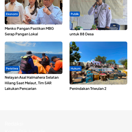
Ekonomi
Publik
SPPG di Maluku Utara Dipercepat,
ABDESI Morotai Apresiasi
Menko Pangan Pastikan MBG
Penyaluran ADD Rp3,13 Miliar
Serap Pangan Lokal
untuk 88 Desa
Peristiwa
Hukum
Nelayan Asal Halmahera Selatan
Polda Maluku Utara Musnahkan
Hilang Saat Melaut, Tim SAR
Ribuan Liter Miras Hasil Operasi
Lakukan Pencarian
Penindakan Triwulan 2
Redaksi
Kode Etik Jurnalis