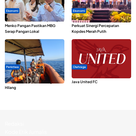
Ekonomi
Ekonomi
SPPG di Maluku Utara Dipercepat,
Seminar di Ternate, Mendes
Menko Pangan Pastikan MBG
Perkuat Sinergi Percepatan
Serap Pangan Lokal
Kopdes Merah Putih
Peristiwa
Olahraga
Dua Longboat Bertabrakan di
Dari Malut United Berubah Jadi
Perairan Taliabu, Satu Nelayan
Java United FC
Hilang
Redaksi
Kode Etik Jurnalis