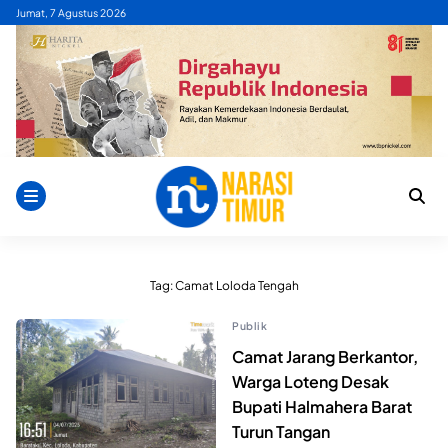
Skip
Jumat, 7 Agustus 2026
to
content
Tag:
Camat Loloda Tengah
Publik
Camat Jarang Berkantor,
Warga Loteng Desak
Bupati Halmahera Barat
Turun Tangan