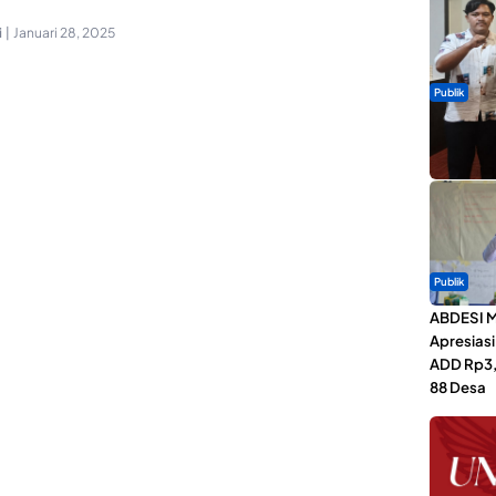
i
|
Januari 28, 2025
Publik
Dua Talen
Gita Bah
Publik
ABDESI M
Apresias
ADD Rp3,1
88 Desa