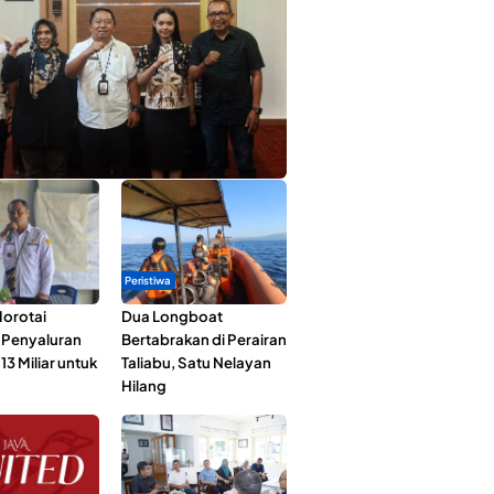
ta Muda Ternate Wakili Maluku Utara di
ana Nusantara 2026
Peristiwa
orotai
Dua Longboat
i Penyaluran
Bertabrakan di Perairan
3 Miliar untuk
Taliabu, Satu Nelayan
Hilang