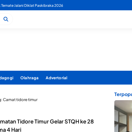
k Ternate Jalani Diklat Paskibraka 2026
dagogi
Olahraga
Advertorial
Terpopu
g:
Camat tidore timur
matan Tidore Timur Gelar STQH ke 28
ma 4 Hari