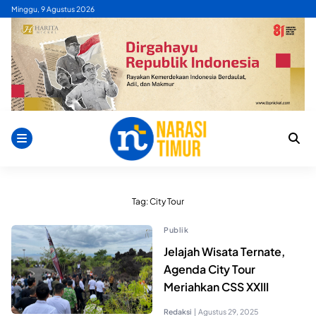
Skip
Minggu, 9 Agustus 2026
to
content
Tag:
City Tour
Publik
Jelajah Wisata Ternate,
Agenda City Tour
Meriahkan CSS XXIII
Redaksi
|
Agustus 29, 2025