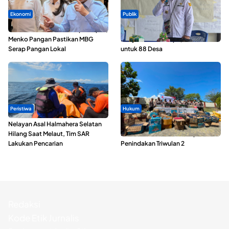
Ekonomi
Publik
SPPG di Maluku Utara Dipercepat,
ABDESI Morotai Apresiasi
Menko Pangan Pastikan MBG
Penyaluran ADD Rp3,13 Miliar
Serap Pangan Lokal
untuk 88 Desa
Peristiwa
Hukum
Nelayan Asal Halmahera Selatan
Polda Maluku Utara Musnahkan
Hilang Saat Melaut, Tim SAR
Ribuan Liter Miras Hasil Operasi
Lakukan Pencarian
Penindakan Triwulan 2
Redaksi
Kode Etik Jurnalis