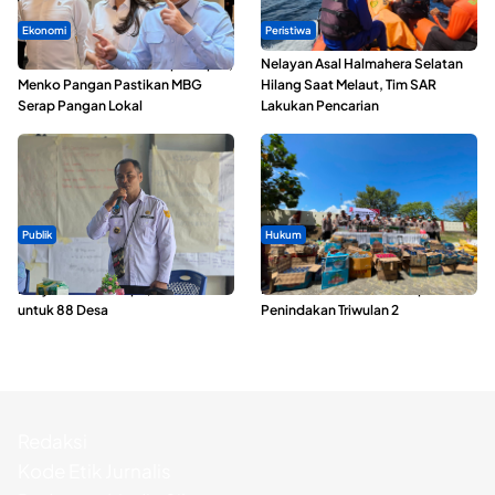
Ekonomi
Peristiwa
SPPG di Maluku Utara Dipercepat,
Nelayan Asal Halmahera Selatan
Menko Pangan Pastikan MBG
Hilang Saat Melaut, Tim SAR
Serap Pangan Lokal
Lakukan Pencarian
Publik
Hukum
ABDESI Morotai Apresiasi
Polda Maluku Utara Musnahkan
Penyaluran ADD Rp3,13 Miliar
Ribuan Liter Miras Hasil Operasi
untuk 88 Desa
Penindakan Triwulan 2
Redaksi
Kode Etik Jurnalis