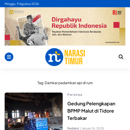
Skip
Minggu, 9 Agustus 2026
to
content
Tag:
Damkar padamkan api di rum
Peristiwa
Gedung Pelengkapan
BPMP Malut di Tidore
Terbakar
Redaksi
|
Januari 16, 2025