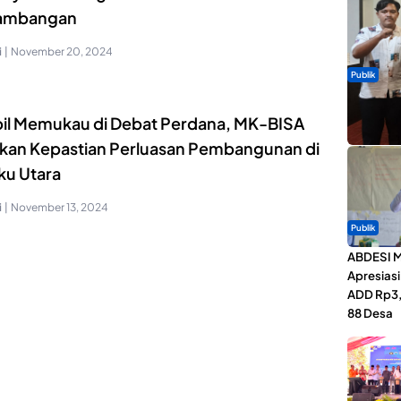
ambangan
i
|
November 20, 2024
Publik
Dua Talen
il Memukau di Debat Perdana, MK-BISA
Gita Bah
nkan Kepastian Perluasan Pembangunan di
ku Utara
i
|
November 13, 2024
Publik
ABDESI M
Apresias
ADD Rp3,1
88 Desa