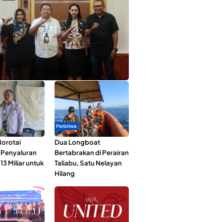
ta Muda Ternate Wakili Maluku Utara di
ana Nusantara 2026
Peristiwa
orotai
Dua Longboat
i Penyaluran
Bertabrakan di Perairan
3 Miliar untuk
Taliabu, Satu Nelayan
Hilang