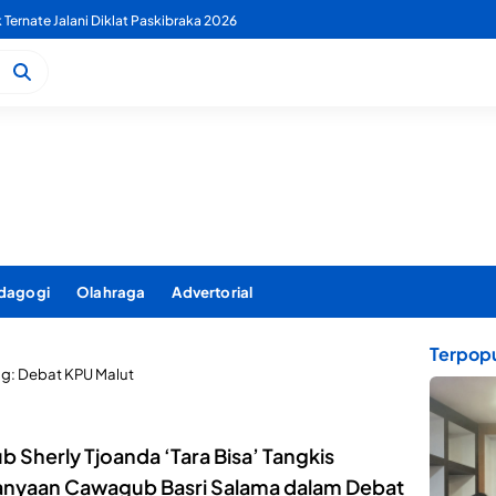
k Ternate Jalani Diklat Paskibraka 2026
dagogi
Olahraga
Advertorial
Terpopu
ag:
Debat KPU Malut
 Sherly Tjoanda ‘Tara Bisa’ Tangkis
anyaan Cawagub Basri Salama dalam Debat