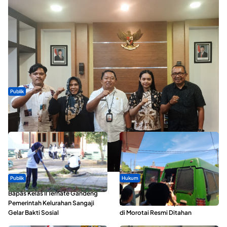
Publik
Dua Talenta Muda Ternate Wakili Maluku Utara di Gita Bahana
Nusantara 2026
Publik
Hukum
Bapas Kelas II Ternate Gandeng
Oknum ASN yang Diduga Lakukan
Pemerintah Kelurahan Sangaji
Pelecehan Terhadap 5 Siswa SMA
Gelar Bakti Sosial
di Morotai Resmi Ditahan