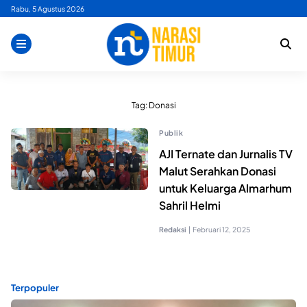
Skip
Rabu, 5 Agustus 2026
to
content
Tag:
Donasi
Publik
AJI Ternate dan Jurnalis TV
Malut Serahkan Donasi
untuk Keluarga Almarhum
Sahril Helmi
Redaksi
|
Februari 12, 2025
Terpopuler