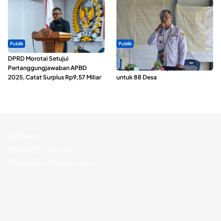
Publik
Publik
DPRD Morotai Setujui
ABDESI Morotai Apresiasi
Pertanggungjawaban APBD
Penyaluran ADD Rp3,13 Miliar
2025, Catat Surplus Rp9,57 Miliar
untuk 88 Desa
Redaksi
Kode Etik Jurnalis
Pedoman Media Siber