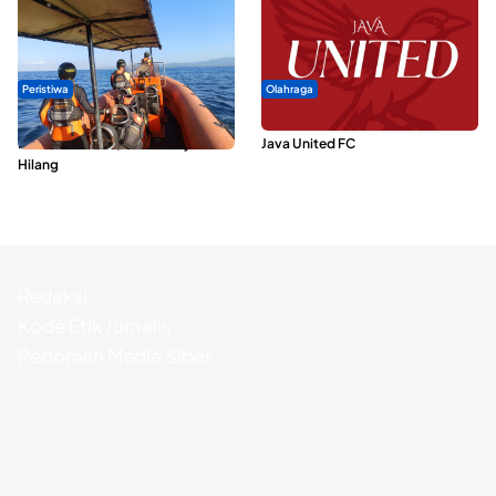
Peristiwa
Olahraga
Dua Longboat Bertabrakan di
Dari Malut United Berubah Jadi
Perairan Taliabu, Satu Nelayan
Java United FC
Hilang
Redaksi
Kode Etik Jurnalis
Pedoman Media Siber