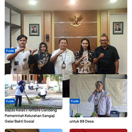
Publik
Dua Talenta Muda Ternate Wakili Maluku Utara di Gita Bahana
Nusantara 2026
Publik
Publik
Bapas Kelas II Ternate Gandeng
ABDESI Morotai Apresiasi
Pemerintah Kelurahan Sangaji
Penyaluran ADD Rp3,13 Miliar
Gelar Bakti Sosial
untuk 88 Desa