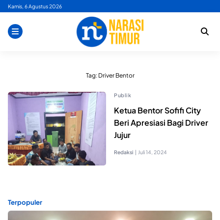
Skip
Kamis, 6 Agustus 2026
to
content
Tag:
Driver Bentor
Publik
Ketua Bentor Sofifi City
Beri Apresiasi Bagi Driver
Jujur
Redaksi
|
Juli 14, 2024
Terpopuler