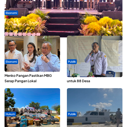
Ekonomi
Seminar di Ternate, Mendes Perkuat Sinergi Percepatan
Kopdes Merah Putih
Ekonomi
Publik
SPPG di Maluku Utara Dipercepat,
ABDESI Morotai Apresiasi
Menko Pangan Pastikan MBG
Penyaluran ADD Rp3,13 Miliar
Serap Pangan Lokal
untuk 88 Desa
Hukum
Publik
Polda Maluku Utara Musnahkan
Pelayaran Perdana KM Dodola