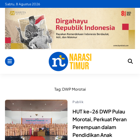
Skip
Sabtu, 8 Agustus 2026
to
content
Tag:
DWP Morotai
Publik
HUT ke-26 DWP Pulau
Morotai, Perkuat Peran
Perempuan dalam
Pendidikan Anak