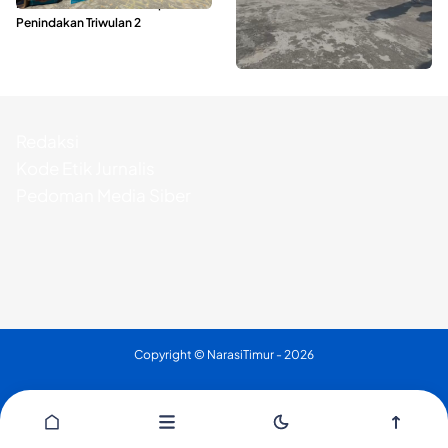
Ribuan Liter Miras Hasil Operasi
Express Terkendala, Baling-baling
Penindakan Triwulan 2
Kapal Rusak
Redaksi
Kode Etik Jurnalis
Pedoman Media Siber
Copyright ©
NarasiTimur
- 2026