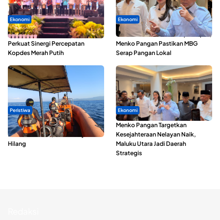
Ekonomi
Ekonomi
Seminar di Ternate, Mendes
SPPG di Maluku Utara Dipercepat,
Perkuat Sinergi Percepatan
Menko Pangan Pastikan MBG
Kopdes Merah Putih
Serap Pangan Lokal
Peristiwa
Ekonomi
Dua Longboat Bertabrakan di
Menko Pangan Targetkan
Perairan Taliabu, Satu Nelayan
Kesejahteraan Nelayan Naik,
Hilang
Maluku Utara Jadi Daerah
Strategis
Redaksi