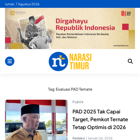
Skip
Jumat, 7 Agustus 2026
to
content
Tag:
Evaluasi PAD Ternate
Publik
PAD 2025 Tak Capai
Target, Pemkot Ternate
Tetap Optimis di 2026
Redaksi
|
Januari 26, 2026