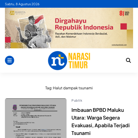
Skip
Sabtu, 8 Agustus 2026
to
content
Tag:
Halut dampak tsunami
Publik
Imbauan BPBD Maluku
Utara: Warga Segera
Evakuasi, Apabila Terjadi
Tsunami