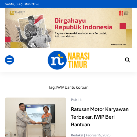
Skip
Sabtu, 8 Agustus 2026
to
content
Tag:
IWIP bantu korban
Publik
Ratusan Motor Karyawan
Terbakar, IWIP Beri
Bantuan
Redaksi
|
Februari 5, 2025