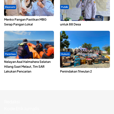
Ekonomi
Publik
SPPG di Maluku Utara Dipercepat,
ABDESI Morotai Apresiasi
Menko Pangan Pastikan MBG
Penyaluran ADD Rp3,13 Miliar
Serap Pangan Lokal
untuk 88 Desa
Peristiwa
Hukum
Nelayan Asal Halmahera Selatan
Polda Maluku Utara Musnahkan
Hilang Saat Melaut, Tim SAR
Ribuan Liter Miras Hasil Operasi
Lakukan Pencarian
Penindakan Triwulan 2
Redaksi
Kode Etik Jurnalis