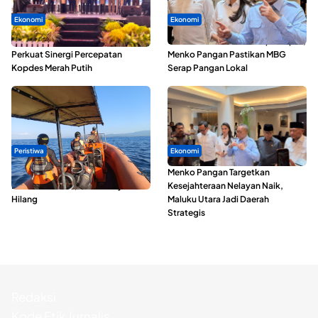
Ekonomi
Ekonomi
Seminar di Ternate, Mendes
SPPG di Maluku Utara Dipercepat,
Perkuat Sinergi Percepatan
Menko Pangan Pastikan MBG
Kopdes Merah Putih
Serap Pangan Lokal
Peristiwa
Ekonomi
Dua Longboat Bertabrakan di
Menko Pangan Targetkan
Perairan Taliabu, Satu Nelayan
Kesejahteraan Nelayan Naik,
Hilang
Maluku Utara Jadi Daerah
Strategis
Redaksi
Kode Etik Jurnalis