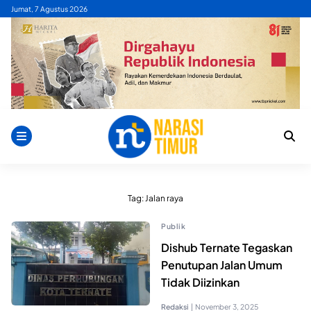
Skip
Jumat, 7 Agustus 2026
to
content
Tag:
Jalan raya
Publik
Dishub Ternate Tegaskan
Penutupan Jalan Umum
Tidak Diizinkan
Redaksi
|
November 3, 2025