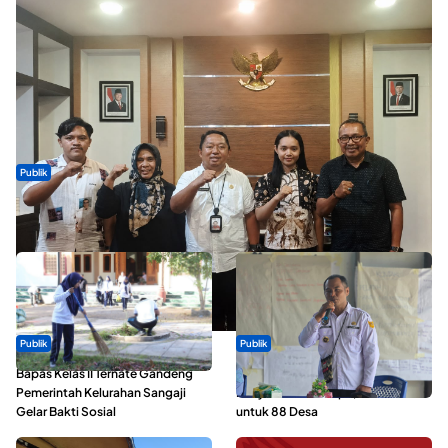
Publik
Dua Talenta Muda Ternate Wakili Maluku Utara di Gita Bahana
Nusantara 2026
Publik
Publik
Bapas Kelas II Ternate Gandeng
ABDESI Morotai Apresiasi
Pemerintah Kelurahan Sangaji
Penyaluran ADD Rp3,13 Miliar
Gelar Bakti Sosial
untuk 88 Desa