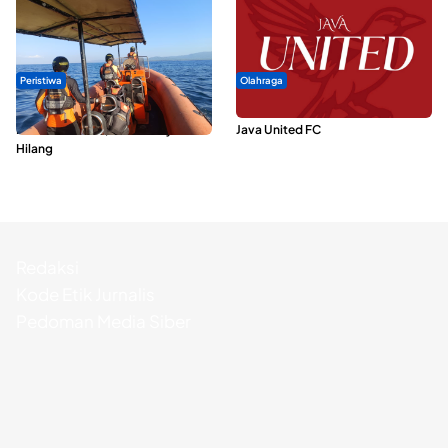
Peristiwa
Olahraga
Dua Longboat Bertabrakan di
Dari Malut United Berubah Jadi
Perairan Taliabu, Satu Nelayan
Java United FC
Hilang
Redaksi
Kode Etik Jurnalis
Pedoman Media Siber