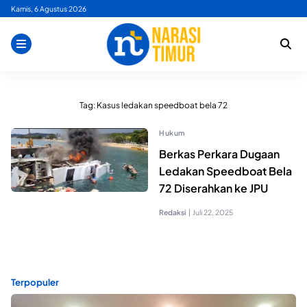
Skip
Kamis, 6 Agustus 2026
to
content
Tag:
Kasus ledakan speedboat bela 72
Hukum
Berkas Perkara Dugaan
Ledakan Speedboat Bela
72 Diserahkan ke JPU
Redaksi
|
Juli 22, 2025
Terpopuler