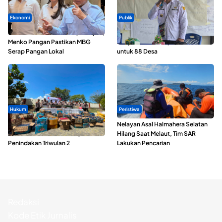
Ekonomi
Publik
SPPG di Maluku Utara Dipercepat,
ABDESI Morotai Apresiasi
Menko Pangan Pastikan MBG
Penyaluran ADD Rp3,13 Miliar
Serap Pangan Lokal
untuk 88 Desa
Hukum
Peristiwa
Polda Maluku Utara Musnahkan
Nelayan Asal Halmahera Selatan
Ribuan Liter Miras Hasil Operasi
Hilang Saat Melaut, Tim SAR
Penindakan Triwulan 2
Lakukan Pencarian
Redaksi
Kode Etik Jurnalis