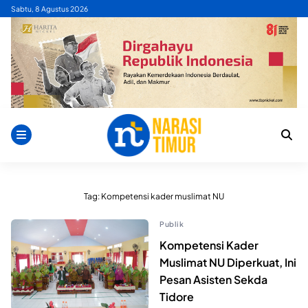
Skip
Sabtu, 8 Agustus 2026
to
content
Tag:
Kompetensi kader muslimat NU
Publik
Kompetensi Kader
Muslimat NU Diperkuat, Ini
Pesan Asisten Sekda
Tidore