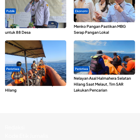
Publik
Ekonomi
ABDESI Morotai Apresiasi
SPPG di Maluku Utara Dipercepat,
Penyaluran ADD Rp3,13 Miliar
Menko Pangan Pastikan MBG
untuk 88 Desa
Serap Pangan Lokal
Peristiwa
Peristiwa
Dua Longboat Bertabrakan di
Nelayan Asal Halmahera Selatan
Perairan Taliabu, Satu Nelayan
Hilang Saat Melaut, Tim SAR
Hilang
Lakukan Pencarian
Redaksi
Kode Etik Jurnalis