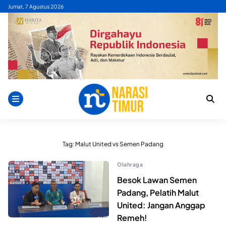
Skip
Jumat, 7 Agustus 2026
to
content
Tag:
Malut United vs Semen Padang
Olahraga
Besok Lawan Semen
Padang, Pelatih Malut
United: Jangan Anggap
Remeh!