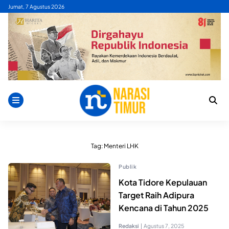
Skip
Jumat, 7 Agustus 2026
to
content
Tag:
Menteri LHK
Publik
Kota Tidore Kepulauan
Target Raih Adipura
Kencana di Tahun 2025
Redaksi
|
Agustus 7, 2025