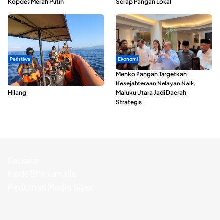
Kopdes Merah Putih
Serap Pangan Lokal
Peristiwa
Ekonomi
Dua Longboat Bertabrakan di
Menko Pangan Targetkan
Perairan Taliabu, Satu Nelayan
Kesejahteraan Nelayan Naik,
Hilang
Maluku Utara Jadi Daerah
Strategis
Redaksi
Kode Etik Jurnalis
Pedoman Media Siber