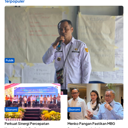
Terpopuler
Publik
ABDESI Morotai Apresiasi Penyaluran ADD Rp3,13 Miliar untuk
88 Desa
Ekonomi
Ekonomi
Seminar di Ternate, Mendes
SPPG di Maluku Utara Dipercepat,
Perkuat Sinergi Percepatan
Menko Pangan Pastikan MBG