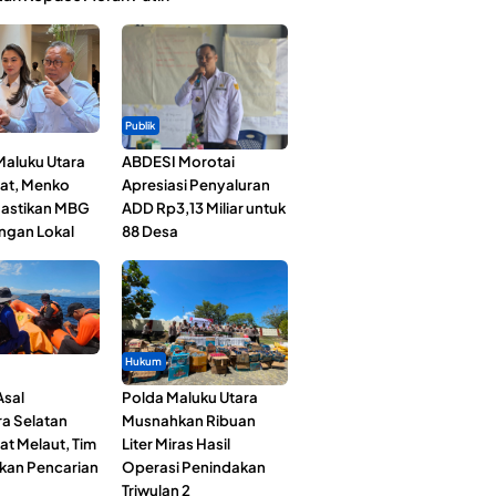
Publik
Maluku Utara
ABDESI Morotai
at, Menko
Apresiasi Penyaluran
astikan MBG
ADD Rp3,13 Miliar untuk
ngan Lokal
88 Desa
Hukum
Asal
Polda Maluku Utara
a Selatan
Musnahkan Ribuan
at Melaut, Tim
Liter Miras Hasil
kan Pencarian
Operasi Penindakan
Triwulan 2