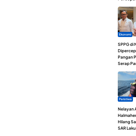
Ekonomi
SPPG di 
Dipercep
Pangan P
Serap Pa
Peristiwa
Nelayan 
Halmaher
Hilang Sa
SAR Laku