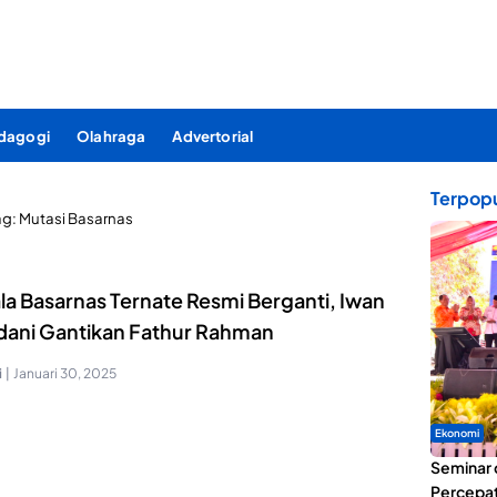
dagogi
Olahraga
Advertorial
Terpopu
ag:
Mutasi Basarnas
la Basarnas Ternate Resmi Berganti, Iwan
ani Gantikan Fathur Rahman
i
|
Januari 30, 2025
Ekonomi
Seminar 
Percepat