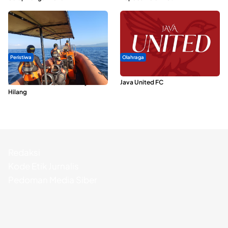
Peristiwa
Olahraga
Dua Longboat Bertabrakan di
Dari Malut United Berubah Jadi
Perairan Taliabu, Satu Nelayan
Java United FC
Hilang
Redaksi
Kode Etik Jurnalis
Pedoman Media Siber