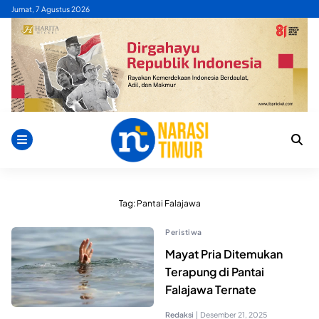
Skip
Jumat, 7 Agustus 2026
to
content
Tag:
Pantai Falajawa
Peristiwa
Mayat Pria Ditemukan
Terapung di Pantai
Falajawa Ternate
Redaksi
|
Desember 21, 2025