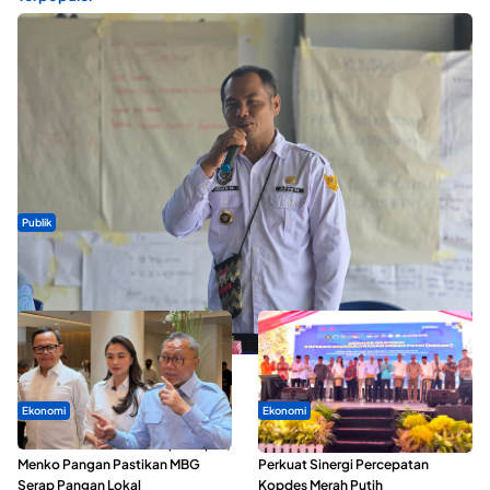
Publik
ABDESI Morotai Apresiasi Penyaluran ADD Rp3,13 Miliar untuk
88 Desa
Ekonomi
Ekonomi
SPPG di Maluku Utara Dipercepat,
Seminar di Ternate, Mendes
Menko Pangan Pastikan MBG
Perkuat Sinergi Percepatan
Serap Pangan Lokal
Kopdes Merah Putih