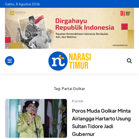
Skip
Sabtu, 8 Agustus 2026
to
content
Tag:
Partai Golkar
Politik
Poros Muda Golkar Minta
Airlangga Hartarto Usung
Sultan Tidore Jadi
Gubernur