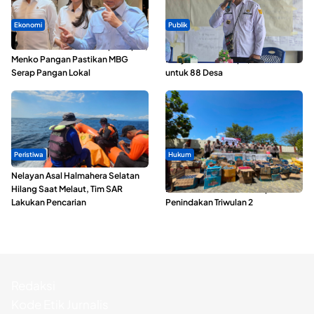
Ekonomi
Publik
SPPG di Maluku Utara Dipercepat,
ABDESI Morotai Apresiasi
Menko Pangan Pastikan MBG
Penyaluran ADD Rp3,13 Miliar
Serap Pangan Lokal
untuk 88 Desa
Peristiwa
Hukum
Nelayan Asal Halmahera Selatan
Polda Maluku Utara Musnahkan
Hilang Saat Melaut, Tim SAR
Ribuan Liter Miras Hasil Operasi
Lakukan Pencarian
Penindakan Triwulan 2
Redaksi
Kode Etik Jurnalis