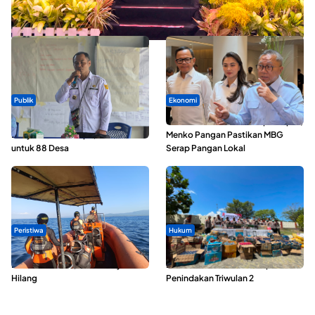
Seminar di Ternate, Mendes Perkuat Sinergi Percepatan
Kopdes Merah Putih
Publik
Ekonomi
ABDESI Morotai Apresiasi
SPPG di Maluku Utara Dipercepat,
Penyaluran ADD Rp3,13 Miliar
Menko Pangan Pastikan MBG
untuk 88 Desa
Serap Pangan Lokal
Peristiwa
Hukum
Dua Longboat Bertabrakan di
Polda Maluku Utara Musnahkan
Perairan Taliabu, Satu Nelayan
Ribuan Liter Miras Hasil Operasi
Hilang
Penindakan Triwulan 2