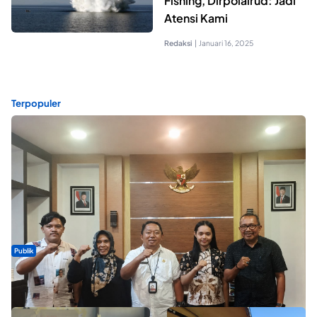
Fishing, Dirpolairud: Jadi
Atensi Kami
Redaksi
|
Januari 16, 2025
Terpopuler
Publik
Dua Talenta Muda Ternate Wakili Maluku Utara di Gita Bahana
Nusantara 2026