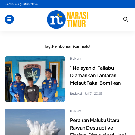
Skip
Kamis, 6 Agustus 2026
to
content
Tag:
Pemboman ikan malut
Hukum
1 Nelayan di Taliabu
Diamankan Lantaran
Melaut Pakai Bom Ikan
Redaksi
|
Juli 31, 2025
Hukum
Perairan Maluku Utara
Rawan Destructive