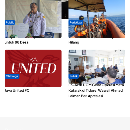
Publik
Peristiwa
ABDESI Morotai Apresiasi
Dua Longboat Bertabrakan di
Penyaluran ADD Rp3,13 Miliar
Perairan Taliabu, Satu Nelayan
untuk 88 Desa
Hilang
Olahraga
Publik
Dari Malut United Berubah Jadi
FK-KMK UGM Gelar Operasi Mata
Java United FC
Katarak di Tidore, Wawali Ahmad
Laiman Beri Apresiasi