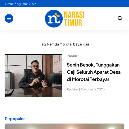
Skip
Jumat, 7 Agustus 2026
to
content
Tag:
Pemda Morotai bayar gaji
Publik
Senin Besok, Tunggakan
Gaji Seluruh Aparat Desa
di Morotai Terbayar
Redaksi
|
Oktober 5, 2025
Terpopuler