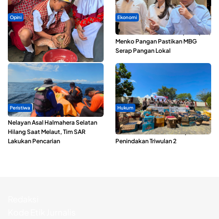
Opini
Ekonomi
Tak Sekadar Memarut Kelapa,
SPPG di Maluku Utara Dipercepat,
Kukuran Tongole Jadi Media
Menko Pangan Pastikan MBG
Belajar Etnosains
Serap Pangan Lokal
Peristiwa
Hukum
Nelayan Asal Halmahera Selatan
Polda Maluku Utara Musnahkan
Hilang Saat Melaut, Tim SAR
Ribuan Liter Miras Hasil Operasi
Lakukan Pencarian
Penindakan Triwulan 2
Redaksi
Kode Etik Jurnalis