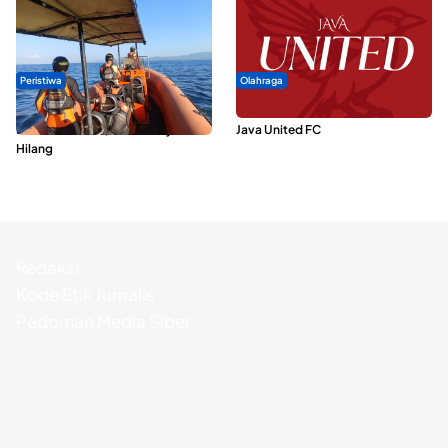
Peristiwa
Olahraga
Dua Longboat Bertabrakan di
Dari Malut United Berubah Jadi
Perairan Taliabu, Satu Nelayan
Java United FC
Hilang
Redaksi
Kode Etik Jurnalis
Pedoman Media Siber