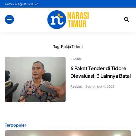
Skip
Kamis, 6 Agustus 2026
to
content
Tag:
Pokja Tidore
Publik
6 Paket Tender di Tidore
Dievaluasi, 3 Lainnya Batal
Redaksi
|
September 4, 2025
Terpopuler