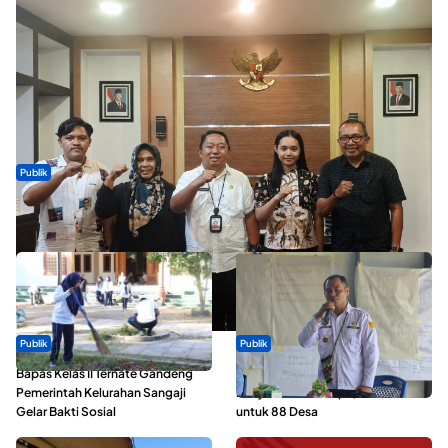
Publik
Dua Talenta Muda Ternate Wakili Maluku Utara di Gita Bahana
Nusantara 2026
Publik
Publik
Bapas Kelas II Ternate Gandeng
ABDESI Morotai Apresiasi
Pemerintah Kelurahan Sangaji
Penyaluran ADD Rp3,13 Miliar
Gelar Bakti Sosial
untuk 88 Desa