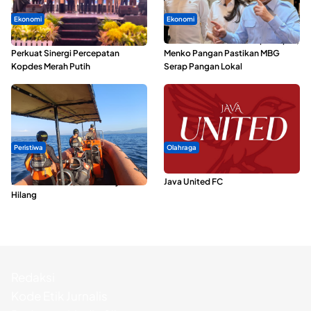
Ekonomi
Ekonomi
Seminar di Ternate, Mendes
SPPG di Maluku Utara Dipercepat,
Perkuat Sinergi Percepatan
Menko Pangan Pastikan MBG
Kopdes Merah Putih
Serap Pangan Lokal
Peristiwa
Olahraga
Dua Longboat Bertabrakan di
Dari Malut United Berubah Jadi
Perairan Taliabu, Satu Nelayan
Java United FC
Hilang
Redaksi
Kode Etik Jurnalis