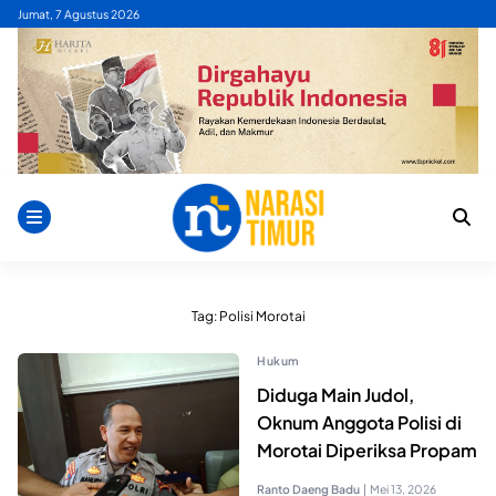
Skip
Jumat, 7 Agustus 2026
to
content
Tag:
Polisi Morotai
Hukum
Diduga Main Judol,
Oknum Anggota Polisi di
Morotai Diperiksa Propam
Ranto Daeng Badu
|
Mei 13, 2026