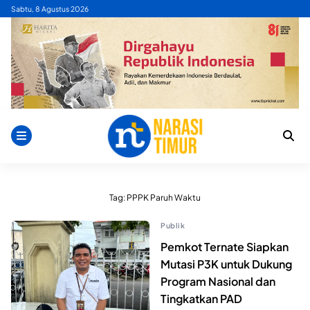
Skip
Sabtu, 8 Agustus 2026
to
content
Tag:
PPPK Paruh Waktu
Publik
Pemkot Ternate Siapkan
Mutasi P3K untuk Dukung
Program Nasional dan
Tingkatkan PAD