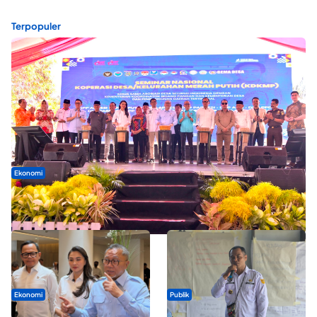
Terpopuler
Ekonomi
Seminar di Ternate, Mendes Perkuat Sinergi Percepatan
Kopdes Merah Putih
Ekonomi
Publik
SPPG di Maluku Utara Dipercepat,
ABDESI Morotai Apresiasi