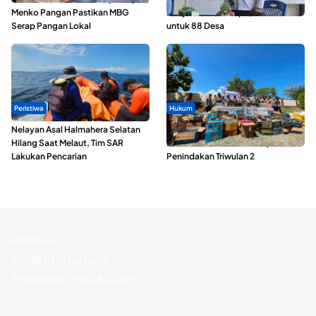
Menko Pangan Pastikan MBG
Penyaluran ADD Rp3,13 Miliar
Serap Pangan Lokal
untuk 88 Desa
Peristiwa
Hukum
Nelayan Asal Halmahera Selatan
Polda Maluku Utara Musnahkan
Hilang Saat Melaut, Tim SAR
Ribuan Liter Miras Hasil Operasi
Lakukan Pencarian
Penindakan Triwulan 2
Redaksi
Kode Etik Jurnalis
Pedoman Media Siber