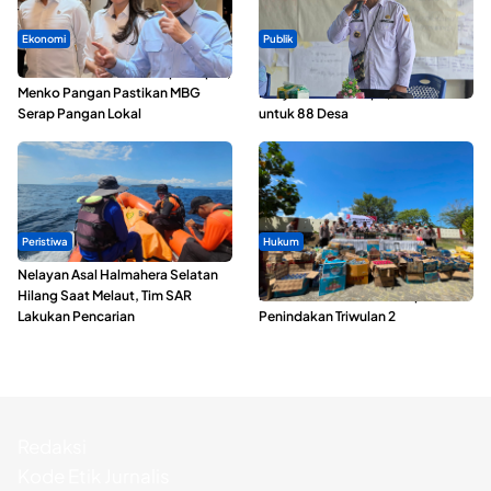
Ekonomi
Publik
SPPG di Maluku Utara Dipercepat,
ABDESI Morotai Apresiasi
Menko Pangan Pastikan MBG
Penyaluran ADD Rp3,13 Miliar
Serap Pangan Lokal
untuk 88 Desa
Peristiwa
Hukum
Nelayan Asal Halmahera Selatan
Polda Maluku Utara Musnahkan
Hilang Saat Melaut, Tim SAR
Ribuan Liter Miras Hasil Operasi
Lakukan Pencarian
Penindakan Triwulan 2
Redaksi
Kode Etik Jurnalis