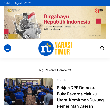
Skip
Sabtu, 8 Agustus 2026
to
content
Tag:
Rakerda Demokrat
Politik
Sekjen DPP Demokrat
Buka Rakerda Maluku
Utara, Komitmen Dukung
Pemerintah Daerah