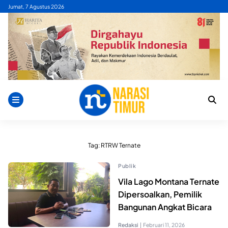
Skip
Jumat, 7 Agustus 2026
to
content
Tag:
RTRW Ternate
Publik
Vila Lago Montana Ternate
Dipersoalkan, Pemilik
Bangunan Angkat Bicara
Redaksi
|
Februari 11, 2026