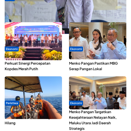
ABDESI Morotai Apresiasi Penyaluran ADD Rp3,13 Miliar untuk
88 Desa
Ekonomi
Ekonomi
Seminar di Ternate, Mendes
SPPG di Maluku Utara Dipercepat,
Perkuat Sinergi Percepatan
Menko Pangan Pastikan MBG
Kopdes Merah Putih
Serap Pangan Lokal
Peristiwa
Ekonomi
Dua Longboat Bertabrakan di
Menko Pangan Targetkan
Perairan Taliabu, Satu Nelayan
Kesejahteraan Nelayan Naik,
Hilang
Maluku Utara Jadi Daerah
Strategis