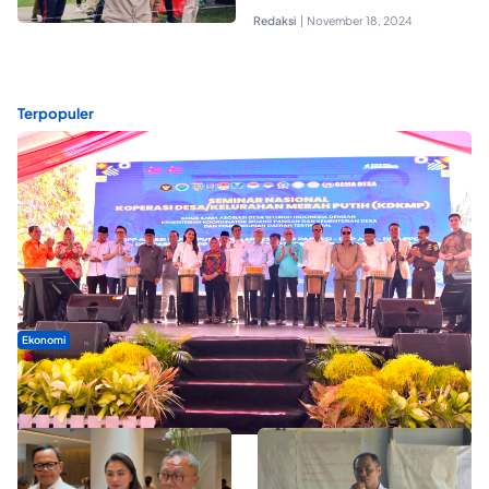
Redaksi
|
November 18, 2024
Terpopuler
Ekonomi
Seminar di Ternate, Mendes Perkuat Sinergi Percepatan
Kopdes Merah Putih