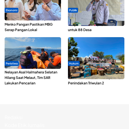
Ekonomi
Publik
SPPG di Maluku Utara Dipercepat,
ABDESI Morotai Apresiasi
Menko Pangan Pastikan MBG
Penyaluran ADD Rp3,13 Miliar
Serap Pangan Lokal
untuk 88 Desa
Peristiwa
Hukum
Nelayan Asal Halmahera Selatan
Polda Maluku Utara Musnahkan
Hilang Saat Melaut, Tim SAR
Ribuan Liter Miras Hasil Operasi
Lakukan Pencarian
Penindakan Triwulan 2
Redaksi
Kode Etik Jurnalis