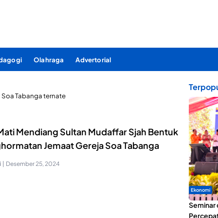
dagogi
Olahraga
Advertorial
Terpopu
:
Soa Tabanga ternate
 Mati Mendiang Sultan Mudaffar Sjah Bentuk
hormatan Jemaat Gereja Soa Tabanga
i
|
Desember 25, 2024
Ekonomi
Seminar 
Percepat