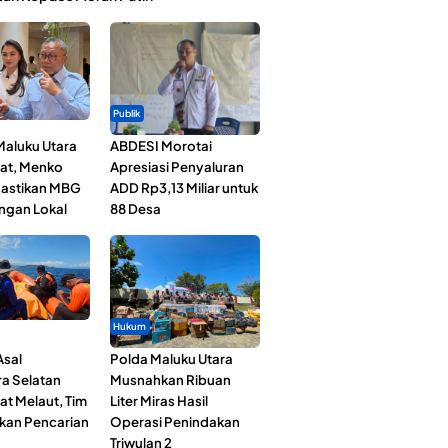
Publik
Maluku Utara
ABDESI Morotai
at, Menko
Apresiasi Penyaluran
astikan MBG
ADD Rp3,13 Miliar untuk
ngan Lokal
88 Desa
Hukum
Asal
Polda Maluku Utara
a Selatan
Musnahkan Ribuan
at Melaut, Tim
Liter Miras Hasil
kan Pencarian
Operasi Penindakan
Triwulan 2