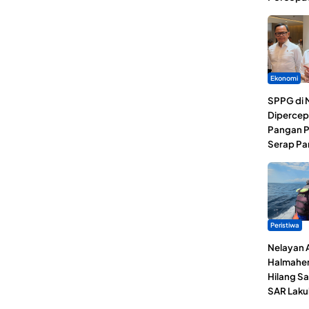
Ekonomi
SPPG di 
Dipercep
Pangan P
Serap Pa
Peristiwa
Nelayan 
Halmaher
Hilang Sa
SAR Laku