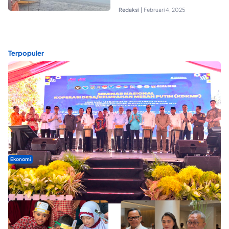
Redaksi
|
Februari 4, 2025
Terpopuler
Ekonomi
Seminar di Ternate, Mendes Perkuat Sinergi Percepatan
Kopdes Merah Putih