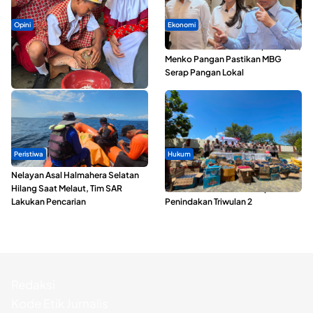
Opini
Ekonomi
Tak Sekadar Memarut Kelapa,
SPPG di Maluku Utara Dipercepat,
Kukuran Tongole Jadi Media
Menko Pangan Pastikan MBG
Belajar Etnosains
Serap Pangan Lokal
Peristiwa
Hukum
Nelayan Asal Halmahera Selatan
Polda Maluku Utara Musnahkan
Hilang Saat Melaut, Tim SAR
Ribuan Liter Miras Hasil Operasi
Lakukan Pencarian
Penindakan Triwulan 2
Redaksi
Kode Etik Jurnalis