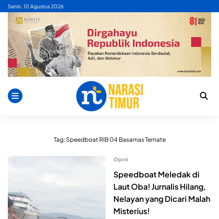
Skip
Senin, 10 Agustus 2026
to
content
Tag:
Speedboat RIB 04 Basarnas Ternate
Opini
Speedboat Meledak di
Laut Oba! Jurnalis Hilang,
Nelayan yang Dicari Malah
Misterius!