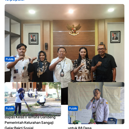
Publik
Dua Talenta Muda Ternate Wakili Maluku Utara di Gita Bahana
Nusantara 2026
Publik
Publik
Bapas Kelas II Ternate Gandeng
ABDESI Morotai Apresiasi
Pemerintah Kelurahan Sangaji
Penyaluran ADD Rp3,13 Miliar
Gelar Bakti Sosial
untuk 88 Desa