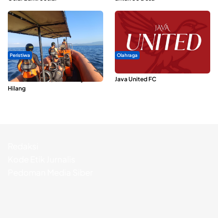
Peristiwa
Olahraga
Dua Longboat Bertabrakan di
Dari Malut United Berubah Jadi
Perairan Taliabu, Satu Nelayan
Java United FC
Hilang
Redaksi
Kode Etik Jurnalis
Pedoman Media Siber