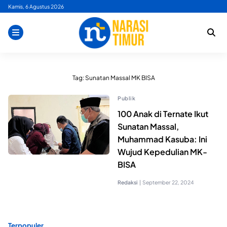
Skip
Kamis, 6 Agustus 2026
to
content
Tag:
Sunatan Massal MK BISA
Publik
100 Anak di Ternate Ikut
Sunatan Massal,
Muhammad Kasuba: Ini
Wujud Kepedulian MK-
BISA
Redaksi
|
September 22, 2024
Terpopuler