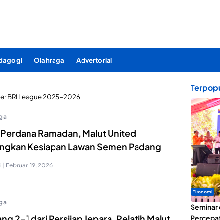
dagogi
Olahraga
Advertorial
Terpopu
er BRI League 2025-2026
ga
 Perdana Ramadan, Malut United
ngkan Kesiapan Lawan Semen Padang
i
|
Februari 19, 2026
Ekonomi
ga
Seminar 
g 2-1 dari Persijap Jepara, Pelatih Malut
Percepat