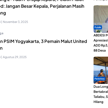
d: Jangan Besar Kepala, Perjalanan Masih
ang
i
|
November 3, 2025
Publik
ga
ABDESI M
Apresias
n PSIM Yogyakarta, 3 Pemain Malut United
ADD Rp3,1
n
88 Desa
i
|
Agustus 29, 2025
Peristiwa
Dua Lon
Bertabrak
Taliabu, 
Hilang