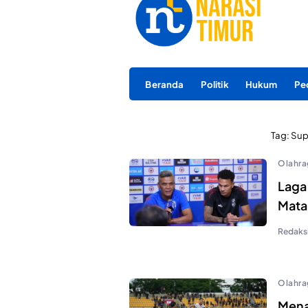
Beranda
Politik
Hukum
Pe
Tag:
Sup
Olahra
Laga
Mata
Redaks
Olahra
Menan