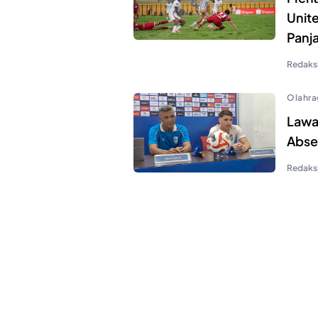
Unite
Panj
Redaks
Olahra
Lawa
Abse
Redaks